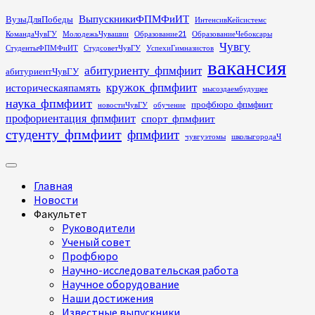
Перейти
ВыпускникиФПМФиИТ
ВузыДляПобеды
ИнтенсивКейсистемс
к
КомандаЧувГУ
МолодежьЧувашии
Образование21
ОбразованиеЧебоксары
содержимому
Чувгу
СтудентыФПМФиИТ
СтудсоветЧувГУ
УспехиГимназистов
вакансия
абитуриенту_фпмфиит
абитуриентЧувГУ
кружок_фпмфиит
историческаяпамять
мысоздаембудущее
наука_фпмфиит
профбюро_фпмфиит
новостиЧувГУ
обучение
профориентация_фпмфиит
спорт_фпмфиит
студенту_фпмфиит
фпмфиит
чувгуэтомы
школыгородаЧ
Основное
меню
Главная
Новости
Факультет
Руководители
Ученый совет
Профбюро
Научно-исследовательская работа
Научное оборудование
Наши достижения
Известные выпускники