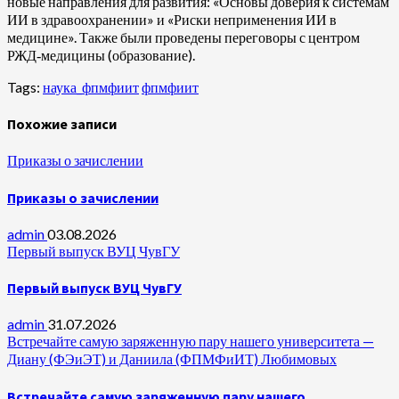
новые направления для развития: «Основы доверия к системам
ИИ в здравоохранении» и «Риски неприменения ИИ в
медицине». Также были проведены переговоры с центром
РЖД‑медицины (образование).
Tags:
наука_фпмфиит
фпмфиит
Похожие записи
Приказы о зачислении
Приказы о зачислении
admin
03.08.2026
Первый выпуск ВУЦ ЧувГУ
Первый выпуск ВУЦ ЧувГУ
admin
31.07.2026
Встречайте самую заряженную пару нашего университета —
Диану (ФЭиЭТ) и Даниила (ФПМФиИТ) Любимовых
Встречайте самую заряженную пару нашего