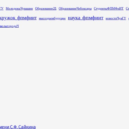
ГУ
МолодежьЧувашии
Образование21
ОбразованиеЧебоксары
СтудентыФПМФиИТ
С
наука_фпмфиит
кружок_фпмфиит
мысоздаембудущее
новостиЧувГУ
колыгородаЧ
ени С.Ф. Сайкина