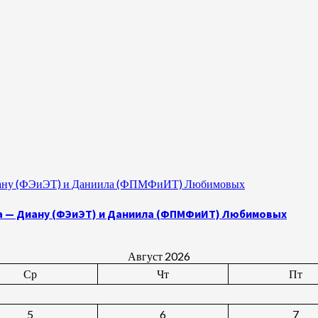
 Диану (ФЭиЭТ) и Даниила (ФПМФиИТ) Любимовых
а — Диану (ФЭиЭТ) и Даниила (ФПМФиИТ) Любимовых
Август 2026
Ср
Чт
Пт
5
6
7