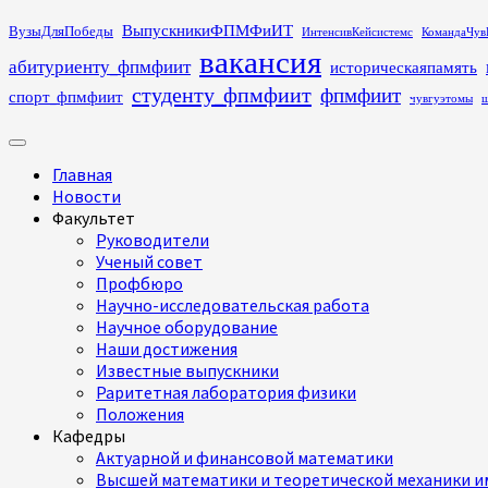
Перейти
ВыпускникиФПМФиИТ
ВузыДляПобеды
ИнтенсивКейсистемс
КомандаЧув
к
вакансия
абитуриенту_фпмфиит
историческаяпамять
содержимому
студенту_фпмфиит
фпмфиит
спорт_фпмфиит
чувгуэтомы
ш
Основное
меню
Главная
Новости
Факультет
Руководители
Ученый совет
Профбюро
Научно-исследовательская работа
Научное оборудование
Наши достижения
Известные выпускники
Раритетная лаборатория физики
Положения
Кафедры
Актуарной и финансовой математики
Высшей математики и теоретической механики им