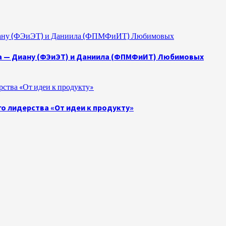
 Диану (ФЭиЭТ) и Даниила (ФПМФиИТ) Любимовых
а — Диану (ФЭиЭТ) и Даниила (ФПМФиИТ) Любимовых
ства «От идеи к продукту»
о лидерства «От идеи к продукту»