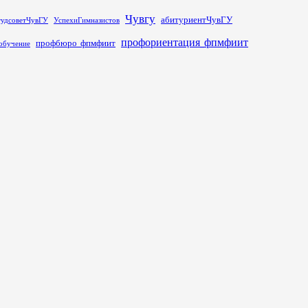
Чувгу
абитуриентЧувГУ
тудсоветЧувГУ
УспехиГимназистов
профориентация_фпмфиит
профбюро_фпмфиит
обучение