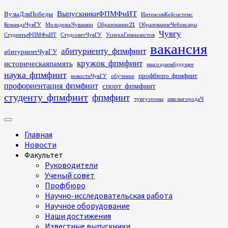
Перейти
ВыпускникиФПМФиИТ
ВузыДляПобеды
ИнтенсивКейсистемс
к
КомандаЧувГУ
МолодежьЧувашии
Образование21
ОбразованиеЧебоксары
содержимому
Чувгу
СтудентыФПМФиИТ
СтудсоветЧувГУ
УспехиГимназистов
вакансия
абитуриенту_фпмфиит
абитуриентЧувГУ
кружок_фпмфиит
историческаяпамять
мысоздаембудущее
наука_фпмфиит
профбюро_фпмфиит
новостиЧувГУ
обучение
профориентация_фпмфиит
спорт_фпмфиит
студенту_фпмфиит
фпмфиит
чувгуэтомы
школыгородаЧ
Основное
меню
Главная
Новости
Факультет
Руководители
Ученый совет
Профбюро
Научно-исследовательская работа
Научное оборудование
Наши достижения
Известные выпускники