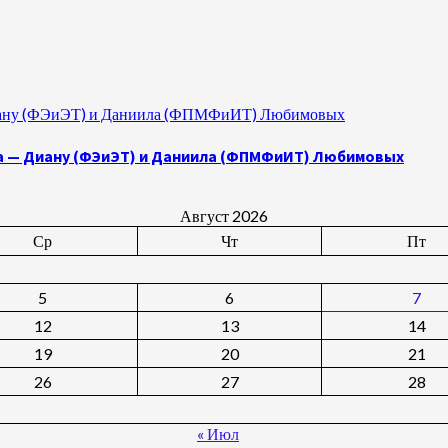
 Диану (ФЭиЭТ) и Даниила (ФПМФиИТ) Любимовых
а — Диану (ФЭиЭТ) и Даниила (ФПМФиИТ) Любимовых
Август 2026
Ср
Чт
Пт
5
6
7
12
13
14
19
20
21
26
27
28
« Июл