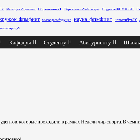
ГУ
МолодежьЧувашии
Образование21
ОбразованиеЧебоксары
СтудентыФПМФиИТ
С
наука_фпмфиит
кружок_фпмфиит
мысоздаембудущее
новостиЧувГУ
колыгородаЧ
Кафедры
Студенту
Абитуриенту
Школь
удентов, которые проходили в рамках Недели чир спорта. В чемп
бронзовую!