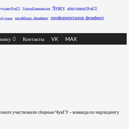
Чувгу
абитуриентЧувГУ
тудсоветЧувГУ
УспехиГимназистов
профориентация_фпмфиит
профбюро_фпмфиит
обучение
нику
Контакты
VK
MAX
ионате участвовали сборные ЧувГУ – команда по чирлидингу