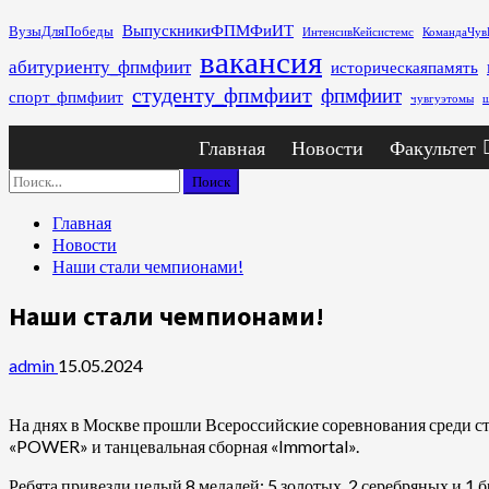
Перейти
ВыпускникиФПМФиИТ
ВузыДляПобеды
ИнтенсивКейсистемс
КомандаЧув
к
вакансия
абитуриенту_фпмфиит
историческаяпамять
содержимому
студенту_фпмфиит
фпмфиит
спорт_фпмфиит
чувгуэтомы
ш
Основное
Главная
Новости
Факультет
меню
Найти:
Главная
Новости
Наши стали чемпионами!
Наши стали чемпионами!
admin
15.05.2024
На днях в Москве прошли Всероссийские соревнования среди ст
«POWER» и танцевальная сборная «Immortal».
Ребята привезли целый 8 медалей: 5 золотых, 2 серебряных и 1 