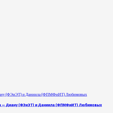
 Диану (ФЭиЭТ) и Даниила (ФПМФиИТ) Любимовых
а — Диану (ФЭиЭТ) и Даниила (ФПМФиИТ) Любимовых