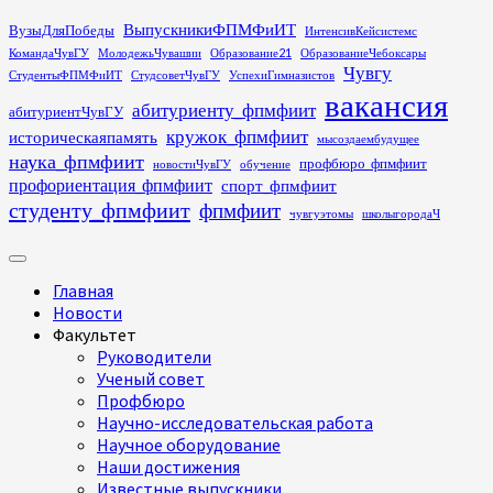
Перейти
ВыпускникиФПМФиИТ
ВузыДляПобеды
ИнтенсивКейсистемс
к
КомандаЧувГУ
МолодежьЧувашии
Образование21
ОбразованиеЧебоксары
содержимому
Чувгу
СтудентыФПМФиИТ
СтудсоветЧувГУ
УспехиГимназистов
вакансия
абитуриенту_фпмфиит
абитуриентЧувГУ
кружок_фпмфиит
историческаяпамять
мысоздаембудущее
наука_фпмфиит
профбюро_фпмфиит
новостиЧувГУ
обучение
профориентация_фпмфиит
спорт_фпмфиит
студенту_фпмфиит
фпмфиит
чувгуэтомы
школыгородаЧ
Основное
меню
Главная
Новости
Факультет
Руководители
Ученый совет
Профбюро
Научно-исследовательская работа
Научное оборудование
Наши достижения
Известные выпускники