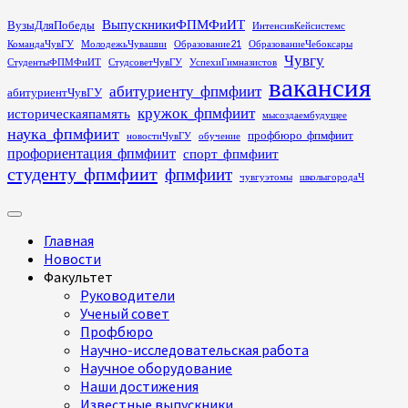
Перейти
ВыпускникиФПМФиИТ
ВузыДляПобеды
ИнтенсивКейсистемс
к
КомандаЧувГУ
МолодежьЧувашии
Образование21
ОбразованиеЧебоксары
содержимому
Чувгу
СтудентыФПМФиИТ
СтудсоветЧувГУ
УспехиГимназистов
вакансия
абитуриенту_фпмфиит
абитуриентЧувГУ
кружок_фпмфиит
историческаяпамять
мысоздаембудущее
наука_фпмфиит
профбюро_фпмфиит
новостиЧувГУ
обучение
профориентация_фпмфиит
спорт_фпмфиит
студенту_фпмфиит
фпмфиит
чувгуэтомы
школыгородаЧ
Основное
меню
Главная
Новости
Факультет
Руководители
Ученый совет
Профбюро
Научно-исследовательская работа
Научное оборудование
Наши достижения
Известные выпускники