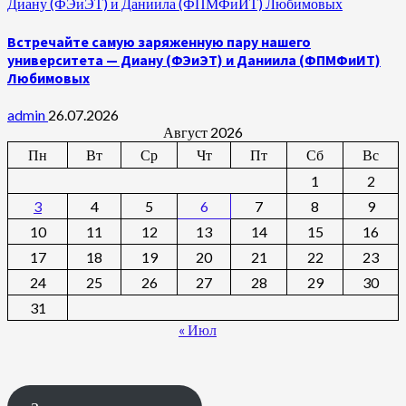
Диану (ФЭиЭТ) и Даниила (ФПМФиИТ) Любимовых
Встречайте самую заряженную пару нашего
университета — Диану (ФЭиЭТ) и Даниила (ФПМФиИТ)
Любимовых
admin
26.07.2026
Август 2026
Пн
Вт
Ср
Чт
Пт
Сб
Вс
1
2
3
4
5
6
7
8
9
10
11
12
13
14
15
16
17
18
19
20
21
22
23
24
25
26
27
28
29
30
31
« Июл