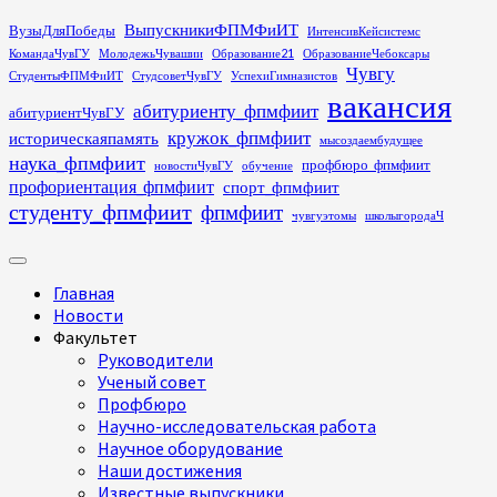
Перейти
ВыпускникиФПМФиИТ
ВузыДляПобеды
ИнтенсивКейсистемс
к
КомандаЧувГУ
МолодежьЧувашии
Образование21
ОбразованиеЧебоксары
содержимому
Чувгу
СтудентыФПМФиИТ
СтудсоветЧувГУ
УспехиГимназистов
вакансия
абитуриенту_фпмфиит
абитуриентЧувГУ
кружок_фпмфиит
историческаяпамять
мысоздаембудущее
наука_фпмфиит
профбюро_фпмфиит
новостиЧувГУ
обучение
профориентация_фпмфиит
спорт_фпмфиит
студенту_фпмфиит
фпмфиит
чувгуэтомы
школыгородаЧ
Основное
меню
Главная
Новости
Факультет
Руководители
Ученый совет
Профбюро
Научно-исследовательская работа
Научное оборудование
Наши достижения
Известные выпускники