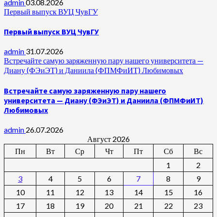
admin
03.08.2026
Первый выпуск ВУЦ ЧувГУ
Первый выпуск ВУЦ ЧувГУ
admin
31.07.2026
Встречайте самую заряженную пару нашего университета —
Диану (ФЭиЭТ) и Даниила (ФПМФиИТ) Любимовых
Встречайте самую заряженную пару нашего
университета — Диану (ФЭиЭТ) и Даниила (ФПМФиИТ)
Любимовых
admin
26.07.2026
Август 2026
Пн
Вт
Ср
Чт
Пт
Сб
Вс
1
2
3
4
5
6
7
8
9
10
11
12
13
14
15
16
17
18
19
20
21
22
23