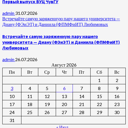
Первый выпуск ВУЦ ЧувГУ
admin
31.07.2026
Встречайте самую заряженную пару нашего университета —
Диану (ФЭиЭТ) и Даниила (ФПМФиИТ) Любимовых
Встречайте самую заряженную пару нашего
университета — Диану (ФЭиЭТ) и Даниила (ФПМФиИТ)
Любимовых
admin
26.07.2026
Август 2026
Пн
Вт
Ср
Чт
Пт
Сб
Вс
1
2
3
4
5
6
7
8
9
10
11
12
13
14
15
16
17
18
19
20
21
22
23
24
25
26
27
28
29
30
31
« Июл