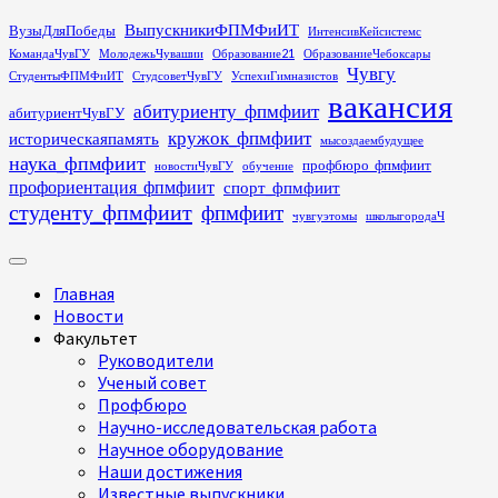
Перейти
ВыпускникиФПМФиИТ
ВузыДляПобеды
ИнтенсивКейсистемс
к
КомандаЧувГУ
МолодежьЧувашии
Образование21
ОбразованиеЧебоксары
содержимому
Чувгу
СтудентыФПМФиИТ
СтудсоветЧувГУ
УспехиГимназистов
вакансия
абитуриенту_фпмфиит
абитуриентЧувГУ
кружок_фпмфиит
историческаяпамять
мысоздаембудущее
наука_фпмфиит
профбюро_фпмфиит
новостиЧувГУ
обучение
профориентация_фпмфиит
спорт_фпмфиит
студенту_фпмфиит
фпмфиит
чувгуэтомы
школыгородаЧ
Основное
меню
Главная
Новости
Факультет
Руководители
Ученый совет
Профбюро
Научно-исследовательская работа
Научное оборудование
Наши достижения
Известные выпускники