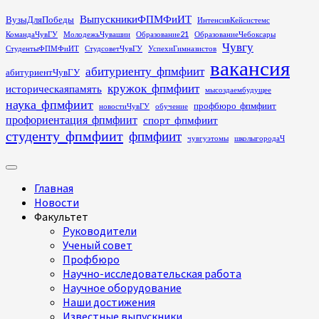
Перейти
ВыпускникиФПМФиИТ
ВузыДляПобеды
ИнтенсивКейсистемс
к
КомандаЧувГУ
МолодежьЧувашии
Образование21
ОбразованиеЧебоксары
содержимому
Чувгу
СтудентыФПМФиИТ
СтудсоветЧувГУ
УспехиГимназистов
вакансия
абитуриенту_фпмфиит
абитуриентЧувГУ
кружок_фпмфиит
историческаяпамять
мысоздаембудущее
наука_фпмфиит
профбюро_фпмфиит
новостиЧувГУ
обучение
профориентация_фпмфиит
спорт_фпмфиит
студенту_фпмфиит
фпмфиит
чувгуэтомы
школыгородаЧ
Основное
меню
Главная
Новости
Факультет
Руководители
Ученый совет
Профбюро
Научно-исследовательская работа
Научное оборудование
Наши достижения
Известные выпускники