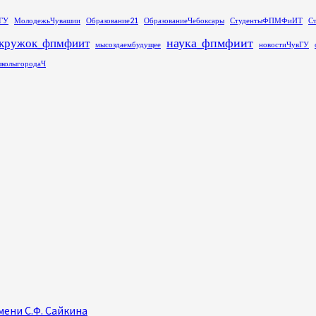
ГУ
МолодежьЧувашии
Образование21
ОбразованиеЧебоксары
СтудентыФПМФиИТ
С
наука_фпмфиит
кружок_фпмфиит
мысоздаембудущее
новостиЧувГУ
колыгородаЧ
ени С.Ф. Сайкина