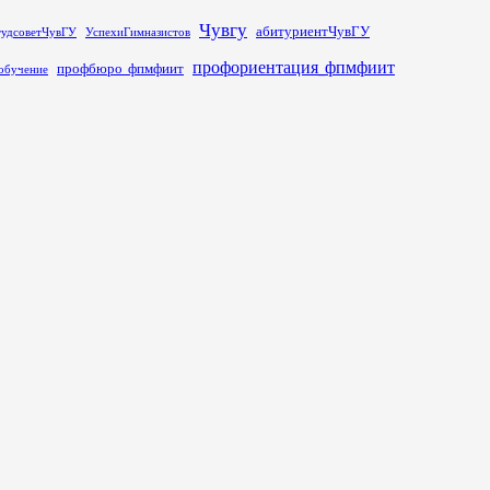
Чувгу
абитуриентЧувГУ
тудсоветЧувГУ
УспехиГимназистов
профориентация_фпмфиит
профбюро_фпмфиит
обучение