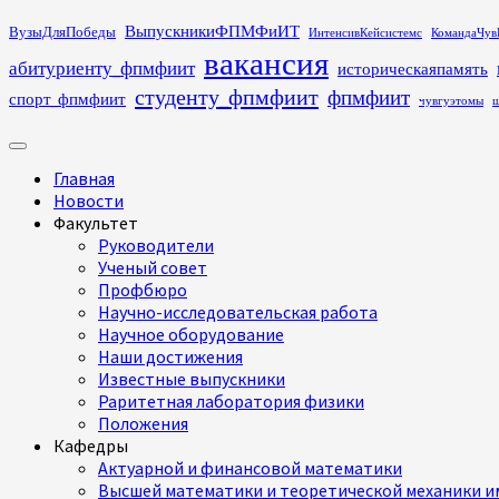
Перейти
ВыпускникиФПМФиИТ
ВузыДляПобеды
ИнтенсивКейсистемс
КомандаЧув
к
вакансия
абитуриенту_фпмфиит
историческаяпамять
содержимому
студенту_фпмфиит
фпмфиит
спорт_фпмфиит
чувгуэтомы
ш
Основное
меню
Главная
Новости
Факультет
Руководители
Ученый совет
Профбюро
Научно-исследовательская работа
Научное оборудование
Наши достижения
Известные выпускники
Раритетная лаборатория физики
Положения
Кафедры
Актуарной и финансовой математики
Высшей математики и теоретической механики им