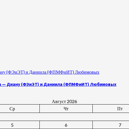
 Диану (ФЭиЭТ) и Даниила (ФПМФиИТ) Любимовых
а — Диану (ФЭиЭТ) и Даниила (ФПМФиИТ) Любимовых
Август 2026
Ср
Чт
Пт
5
6
7