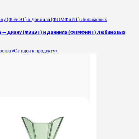
 Диану (ФЭиЭТ) и Даниила (ФПМФиИТ) Любимовых
а — Диану (ФЭиЭТ) и Даниила (ФПМФиИТ) Любимовых
ства «От идеи к продукту»