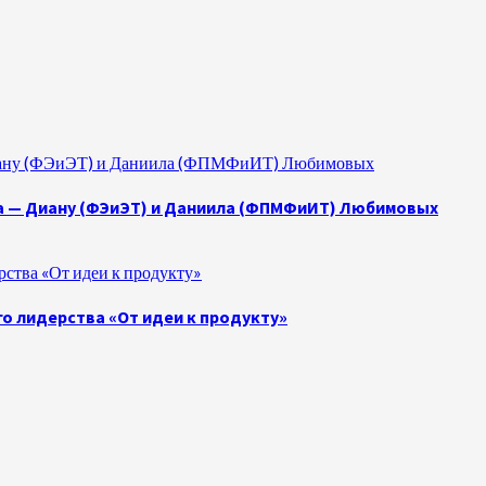
 Диану (ФЭиЭТ) и Даниила (ФПМФиИТ) Любимовых
а — Диану (ФЭиЭТ) и Даниила (ФПМФиИТ) Любимовых
ства «От идеи к продукту»
о лидерства «От идеи к продукту»