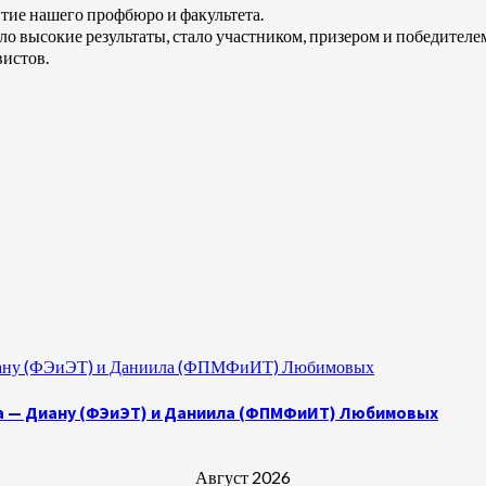
итие нашего профбюро и факультета.
ло высокие результаты, стало участником, призером и победител
вистов.
 Диану (ФЭиЭТ) и Даниила (ФПМФиИТ) Любимовых
а — Диану (ФЭиЭТ) и Даниила (ФПМФиИТ) Любимовых
Август 2026