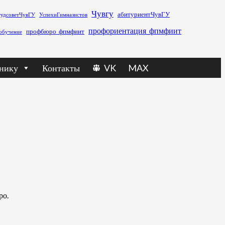
Чувгу
абитуриентЧувГУ
тудсоветЧувГУ
УспехиГимназистов
профориентация_фпмфиит
профбюро_фпмфиит
обучение
нику
Контакты
VK
MAX
ро.