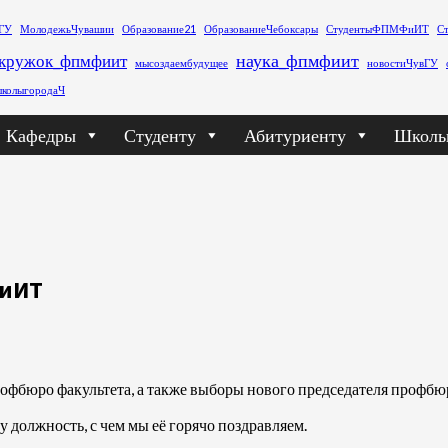
ГУ
МолодежьЧувашии
Образование21
ОбразованиеЧебоксары
СтудентыФПМФиИТ
С
наука_фпмфиит
кружок_фпмфиит
мысоздаембудущее
новостиЧувГУ
колыгородаЧ
Кафедры
Студенту
Абитуриенту
Школь
ФиИТ
офбюро факультета, а также выборы нового председателя профбю
у должность, с чем мы её горячо поздравляем.