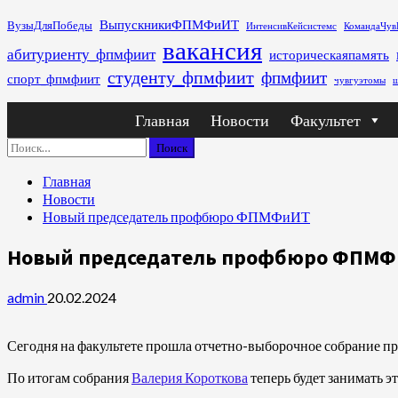
Перейти
ВыпускникиФПМФиИТ
ВузыДляПобеды
ИнтенсивКейсистемс
КомандаЧув
к
вакансия
абитуриенту_фпмфиит
историческаяпамять
содержимому
студенту_фпмфиит
фпмфиит
спорт_фпмфиит
чувгуэтомы
ш
Основное
Главная
Новости
Факультет
меню
Найти:
Главная
Новости
Новый председатель профбюро ФПМФиИТ
Новый председатель профбюро ФПМ
admin
20.02.2024
Сегодня на факультете прошла отчетно-выборочное собрание пр
По итогам собрания
Валерия Короткова
теперь будет занимать эт