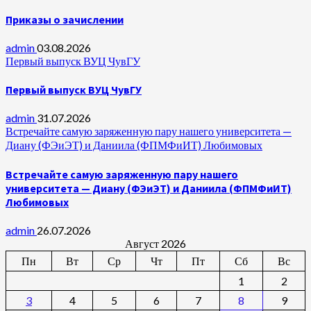
Приказы о зачислении
admin
03.08.2026
Первый выпуск ВУЦ ЧувГУ
Первый выпуск ВУЦ ЧувГУ
admin
31.07.2026
Встречайте самую заряженную пару нашего университета —
Диану (ФЭиЭТ) и Даниила (ФПМФиИТ) Любимовых
Встречайте самую заряженную пару нашего
университета — Диану (ФЭиЭТ) и Даниила (ФПМФиИТ)
Любимовых
admin
26.07.2026
Август 2026
Пн
Вт
Ср
Чт
Пт
Сб
Вс
1
2
3
4
5
6
7
8
9