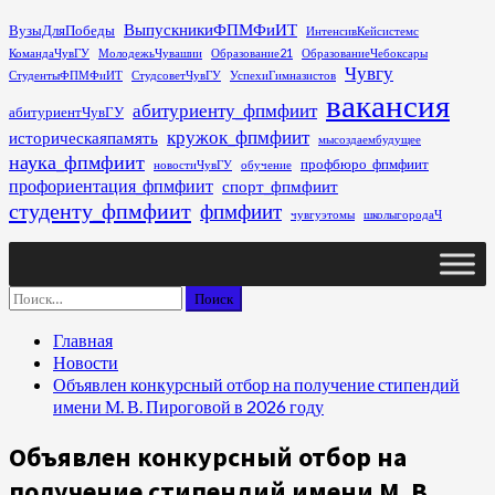
Перейти
ВыпускникиФПМФиИТ
ВузыДляПобеды
ИнтенсивКейсистемс
к
КомандаЧувГУ
МолодежьЧувашии
Образование21
ОбразованиеЧебоксары
содержимому
Чувгу
СтудентыФПМФиИТ
СтудсоветЧувГУ
УспехиГимназистов
вакансия
абитуриенту_фпмфиит
абитуриентЧувГУ
кружок_фпмфиит
историческаяпамять
мысоздаембудущее
наука_фпмфиит
профбюро_фпмфиит
новостиЧувГУ
обучение
профориентация_фпмфиит
спорт_фпмфиит
студенту_фпмфиит
фпмфиит
чувгуэтомы
школыгородаЧ
Основное
меню
Найти:
Главная
Новости
Объявлен конкурсный отбор на получение стипендий
имени М. В. Пироговой в 2026 году
Объявлен конкурсный отбор на
получение стипендий имени М. В.