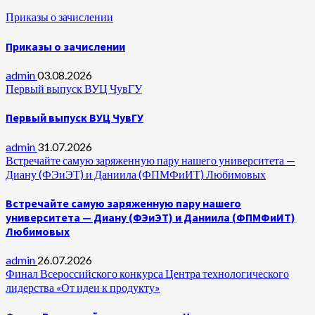
Приказы о зачислении
Приказы о зачислении
admin
03.08.2026
Первый выпуск ВУЦ ЧувГУ
Первый выпуск ВУЦ ЧувГУ
admin
31.07.2026
Встречайте самую заряженную пару нашего университета —
Диану (ФЭиЭТ) и Даниила (ФПМФиИТ) Любимовых
Встречайте самую заряженную пару нашего
университета — Диану (ФЭиЭТ) и Даниила (ФПМФиИТ)
Любимовых
admin
26.07.2026
Финал Всероссийского конкурса Центра технологического
лидерства «От идеи к продукту»