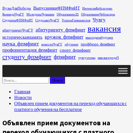
Перейти
ВыпускникиФПМФиИТ
ВузыДляПобеды
ИнтенсивКейсистемс
к
КомандаЧувГУ
МолодежьЧувашии
Образование21
ОбразованиеЧебоксары
содержимому
Чувгу
СтудентыФПМФиИТ
СтудсоветЧувГУ
УспехиГимназистов
вакансия
абитуриенту_фпмфиит
абитуриентЧувГУ
кружок_фпмфиит
историческаяпамять
мысоздаембудущее
наука_фпмфиит
профбюро_фпмфиит
новостиЧувГУ
обучение
профориентация_фпмфиит
спорт_фпмфиит
студенту_фпмфиит
фпмфиит
чувгуэтомы
школыгородаЧ
Основное
меню
Найти:
Главная
Новости
Объявлен прием документов на переход обучающихся с
платного обучения на бесплатное
Объявлен прием документов на
переход обучающихся с платного