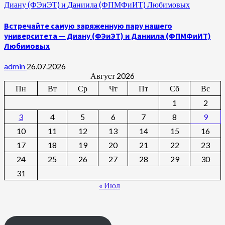
Диану (ФЭиЭТ) и Даниила (ФПМФиИТ) Любимовых
Встречайте самую заряженную пару нашего
университета — Диану (ФЭиЭТ) и Даниила (ФПМФиИТ)
Любимовых
admin
26.07.2026
Август 2026
Пн
Вт
Ср
Чт
Пт
Сб
Вс
1
2
3
4
5
6
7
8
9
10
11
12
13
14
15
16
17
18
19
20
21
22
23
24
25
26
27
28
29
30
31
« Июл