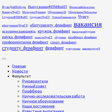
Перейти
ВыпускникиФПМФиИТ
ВузыДляПобеды
ИнтенсивКейсистемс
к
КомандаЧувГУ
МолодежьЧувашии
Образование21
ОбразованиеЧебоксары
содержимому
Чувгу
СтудентыФПМФиИТ
СтудсоветЧувГУ
УспехиГимназистов
вакансия
абитуриенту_фпмфиит
абитуриентЧувГУ
кружок_фпмфиит
историческаяпамять
мысоздаембудущее
наука_фпмфиит
профбюро_фпмфиит
новостиЧувГУ
обучение
профориентация_фпмфиит
спорт_фпмфиит
студенту_фпмфиит
фпмфиит
чувгуэтомы
школыгородаЧ
Основное
меню
Главная
Новости
Факультет
Руководители
Ученый совет
Профбюро
Научно-исследовательская работа
Научное оборудование
Наши достижения
Известные выпускники