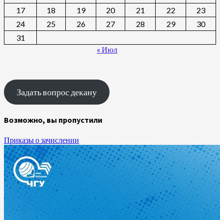
17
18
19
20
21
22
23
24
25
26
27
28
29
30
31
« Июл
Задать вопрос декану
Возможно, вы пропустили
Приказы о зачислении