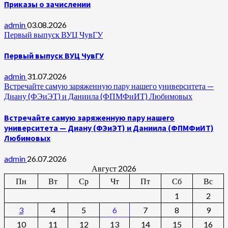
Приказы о зачислении
admin
03.08.2026
Первый выпуск ВУЦ ЧувГУ
Первый выпуск ВУЦ ЧувГУ
admin
31.07.2026
Встречайте самую заряженную пару нашего университета —
Диану (ФЭиЭТ) и Даниила (ФПМФиИТ) Любимовых
Встречайте самую заряженную пару нашего
университета — Диану (ФЭиЭТ) и Даниила (ФПМФиИТ)
Любимовых
admin
26.07.2026
Август 2026
Пн
Вт
Ср
Чт
Пт
Сб
Вс
1
2
3
4
5
6
7
8
9
10
11
12
13
14
15
16