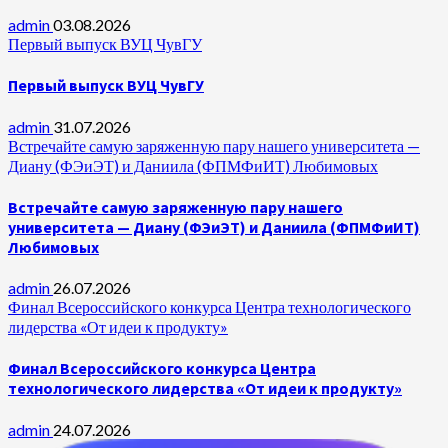
admin
03.08.2026
Первый выпуск ВУЦ ЧувГУ
Первый выпуск ВУЦ ЧувГУ
admin
31.07.2026
Встречайте самую заряженную пару нашего университета —
Диану (ФЭиЭТ) и Даниила (ФПМФиИТ) Любимовых
Встречайте самую заряженную пару нашего
университета — Диану (ФЭиЭТ) и Даниила (ФПМФиИТ)
Любимовых
admin
26.07.2026
Финал Всероссийского конкурса Центра технологического
лидерства «От идеи к продукту»
Финал Всероссийского конкурса Центра
технологического лидерства «От идеи к продукту»
admin
24.07.2026