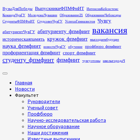
Перейти
ВыпускникиФПМФиИТ
ВузыДляПобеды
ИнтенсивКейсистемс
к
КомандаЧувГУ
МолодежьЧувашии
Образование21
ОбразованиеЧебоксары
содержимому
Чувгу
СтудентыФПМФиИТ
СтудсоветЧувГУ
УспехиГимназистов
вакансия
абитуриенту_фпмфиит
абитуриентЧувГУ
кружок_фпмфиит
историческаяпамять
мысоздаембудущее
наука_фпмфиит
профбюро_фпмфиит
новостиЧувГУ
обучение
профориентация_фпмфиит
спорт_фпмфиит
студенту_фпмфиит
фпмфиит
чувгуэтомы
школыгородаЧ
Основное
меню
Главная
Новости
Факультет
Руководители
Ученый совет
Профбюро
Научно-исследовательская работа
Научное оборудование
Наши достижения
Известные выпускники