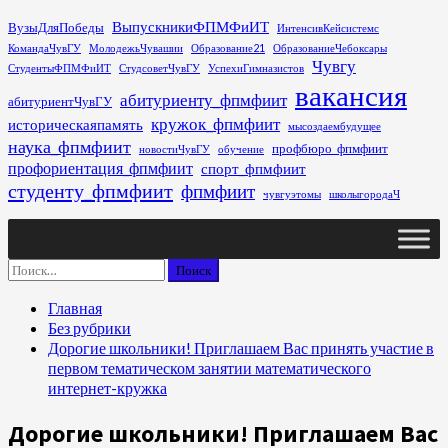
Перейти
ВыпускникиФПМФиИТ
ВузыДляПобеды
ИнтенсивКейсистемс
к
КомандаЧувГУ
МолодежьЧувашии
Образование21
ОбразованиеЧебоксары
содержимому
Чувгу
СтудентыФПМФиИТ
СтудсоветЧувГУ
УспехиГимназистов
вакансия
абитуриенту_фпмфиит
абитуриентЧувГУ
кружок_фпмфиит
историческаяпамять
мысоздаембудущее
наука_фпмфиит
профбюро_фпмфиит
новостиЧувГУ
обучение
профориентация_фпмфиит
спорт_фпмфиит
студенту_фпмфиит
фпмфиит
чувгуэтомы
школыгородаЧ
Основное
меню
Найти:
Главная
Без рубрики
Дорогие школьники! Приглашаем Вас принять участие в
первом тематическом занятии математического
интернет-кружка
Дорогие школьники! Приглашаем Вас