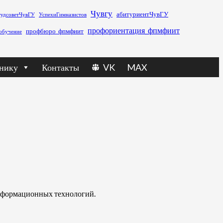
Чувгу
абитуриентЧувГУ
тудсоветЧувГУ
УспехиГимназистов
профориентация_фпмфиит
профбюро_фпмфиит
обучение
нику
Контакты
VK
MAX
информационных технологий.