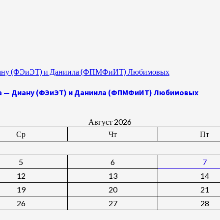
 Диану (ФЭиЭТ) и Даниила (ФПМФиИТ) Любимовых
а — Диану (ФЭиЭТ) и Даниила (ФПМФиИТ) Любимовых
Август 2026
Ср
Чт
Пт
5
6
7
12
13
14
19
20
21
26
27
28