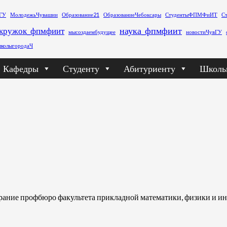
ГУ
МолодежьЧувашии
Образование21
ОбразованиеЧебоксары
СтудентыФПМФиИТ
С
наука_фпмфиит
кружок_фпмфиит
мысоздаембудущее
новостиЧувГУ
колыгородаЧ
Кафедры
Студенту
Абитуриенту
Школь
обрание профбюро факультета прикладной математики, физики и 