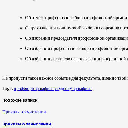
Об отчёте профсоюзного бюро профсоюзной организа
О прекращении полномочий выборных органов проф
Об избрании председателя профсоюзной организаци
Об избрании профсоюзного бюро профсоюзной орга
Об избрании делегатов на конференцию первичной 
Не пропусти такое важное событие для факультета, именно твой
Tags:
профбюро_фпмфиит
студенту_фпмфиит
Похожие записи
Приказы о зачислении
Приказы о зачислении