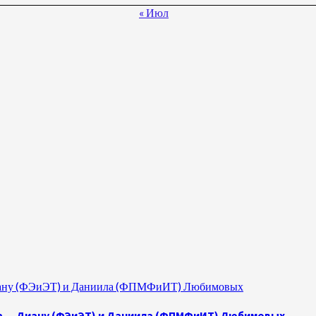
« Июл
 Диану (ФЭиЭТ) и Даниила (ФПМФиИТ) Любимовых
а — Диану (ФЭиЭТ) и Даниила (ФПМФиИТ) Любимовых