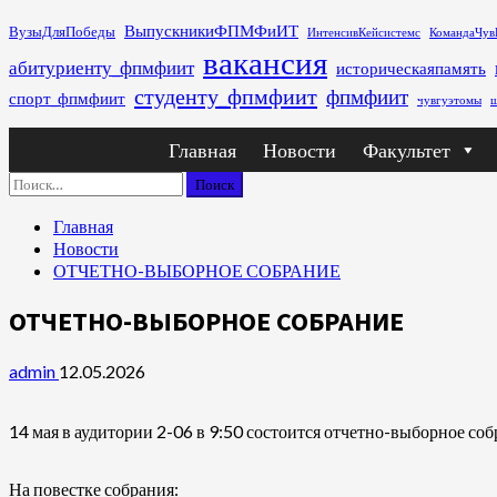
Перейти
ВыпускникиФПМФиИТ
ВузыДляПобеды
ИнтенсивКейсистемс
КомандаЧув
к
вакансия
абитуриенту_фпмфиит
историческаяпамять
содержимому
студенту_фпмфиит
фпмфиит
спорт_фпмфиит
чувгуэтомы
ш
Основное
Главная
Новости
Факультет
меню
Найти:
Главная
Новости
ОТЧЕТНО-ВЫБОРНОЕ СОБРАНИЕ
ОТЧЕТНО-ВЫБОРНОЕ СОБРАНИЕ
admin
12.05.2026
14 мая в аудитории 2-06 в 9:50 состоится отчетно-выборное с
На повестке собрания: