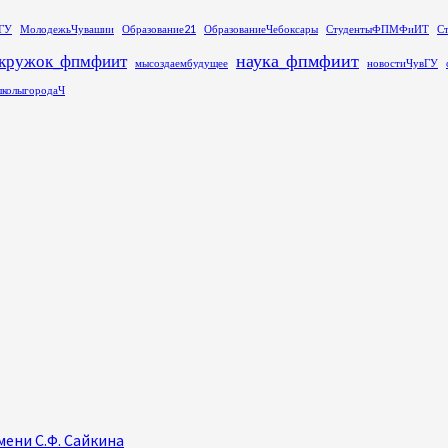
ГУ
МолодежьЧувашии
Образование21
ОбразованиеЧебоксары
СтудентыФПМФиИТ
С
наука_фпмфиит
кружок_фпмфиит
мысоздаембудущее
новостиЧувГУ
колыгородаЧ
ени С.Ф. Сайкина