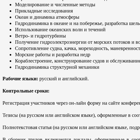
Моделирование и численные методы
Прикладные исследования
Океан и динамика атмосферы
Гидродинамика в океане и на побережье, разработка шел
Использование океанских волн и течений
Ветро- и гидротурбины
Получение гидроэлектроэнергии от морских потоков и в
Сопротивление судна, качка, мореходность, маневреннос
Морские работы и разработка недр
Кораблестроение, конструирование судов и обслуживание
Гидродинамика структурной механики
Рабочие языки:
русский и английский.
Контрольные сроки:
Регистрация участников через он-лайн форму на сайте конфер
Тезисы (на русском или английском языке), оформленные в соо
Полнотекстовая статья (на русском или английском языке, под
В сборник трудов включаются доклады, оформленные в соот