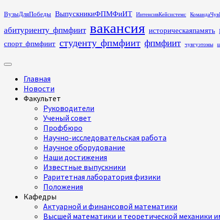
Перейти
ВыпускникиФПМФиИТ
ВузыДляПобеды
ИнтенсивКейсистемс
КомандаЧув
к
вакансия
абитуриенту_фпмфиит
историческаяпамять
содержимому
студенту_фпмфиит
фпмфиит
спорт_фпмфиит
чувгуэтомы
ш
Основное
меню
Главная
Новости
Факультет
Руководители
Ученый совет
Профбюро
Научно-исследовательская работа
Научное оборудование
Наши достижения
Известные выпускники
Раритетная лаборатория физики
Положения
Кафедры
Актуарной и финансовой математики
Высшей математики и теоретической механики им