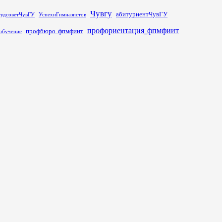
Чувгу
абитуриентЧувГУ
тудсоветЧувГУ
УспехиГимназистов
профориентация_фпмфиит
профбюро_фпмфиит
обучение