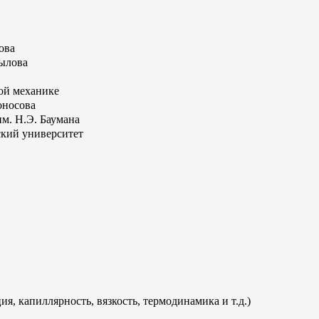
ова
ылова
ой механике
оносова
м. Н.Э. Баумана
ский университет
 капиллярность, вязкость, термодинамика и т.д.)