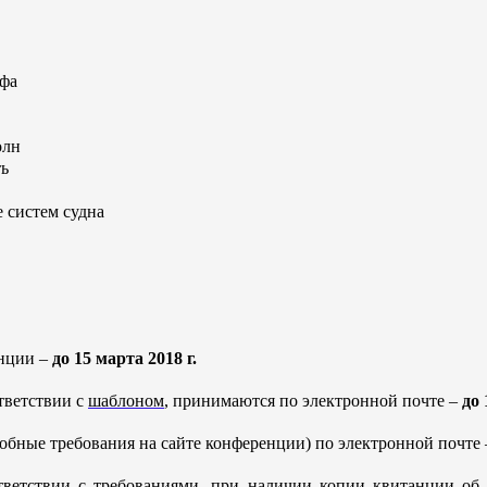
ьфа
олн
ть
 систем судна
енции –
до 15 марта 2018 г.
тветствии с
шаблоном
, принимаются по электронной почте –
до 
робные требования на сайте конференции) по электронной почте
ветствии с требованиями, при наличии копии квитанции об о