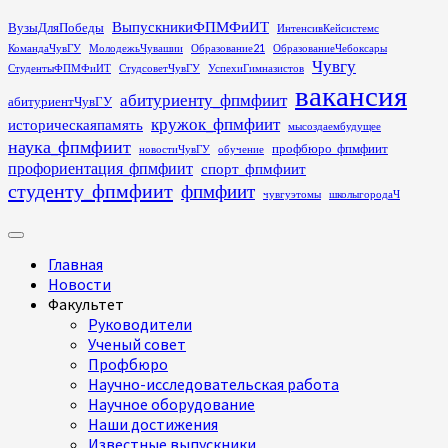
Перейти
ВыпускникиФПМФиИТ
ВузыДляПобеды
ИнтенсивКейсистемс
к
КомандаЧувГУ
МолодежьЧувашии
Образование21
ОбразованиеЧебоксары
содержимому
Чувгу
СтудентыФПМФиИТ
СтудсоветЧувГУ
УспехиГимназистов
вакансия
абитуриенту_фпмфиит
абитуриентЧувГУ
кружок_фпмфиит
историческаяпамять
мысоздаембудущее
наука_фпмфиит
профбюро_фпмфиит
новостиЧувГУ
обучение
профориентация_фпмфиит
спорт_фпмфиит
студенту_фпмфиит
фпмфиит
чувгуэтомы
школыгородаЧ
Основное
меню
Главная
Новости
Факультет
Руководители
Ученый совет
Профбюро
Научно-исследовательская работа
Научное оборудование
Наши достижения
Известные выпускники