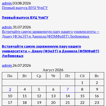
admin
03.08.2026
Первый выпуск ВУЦ ЧувГУ
Первый выпуск ВУЦ ЧувГУ
admin
31.07.2026
Встречайте самую заряженную пару нашего университета —
Диану (ФЭиЭТ) и Даниила (ФПМФиИТ) Любимовых
Встречайте самую заряженную пару нашего
университета — Диану (ФЭиЭТ) и Даниила (ФПМФиИТ)
Любимовых
admin
26.07.2026
Август 2026
Пн
Вт
Ср
Чт
Пт
Сб
Вс
1
2
3
4
5
6
7
8
9
10
11
12
13
14
15
16
17
18
19
20
21
22
23