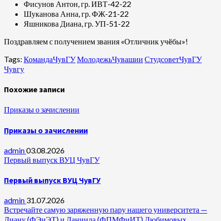
Фисунов Антон, гр. ИВТ-42-22
Шуканова Анна, гр. ФЖ-21-22
Яшникова Диана, гр. УП-51-22
Поздравляем с получением звания «Отличник учëбы»!
Tags:
КомандаЧувГУ
МолодежьЧувашии
СтудсоветЧувГУ
Чувгу
Похожие записи
Приказы о зачислении
Приказы о зачислении
admin
03.08.2026
Первый выпуск ВУЦ ЧувГУ
Первый выпуск ВУЦ ЧувГУ
admin
31.07.2026
Встречайте самую заряженную пару нашего университета —
Диану (ФЭиЭТ) и Даниила (ФПМФиИТ) Любимовых