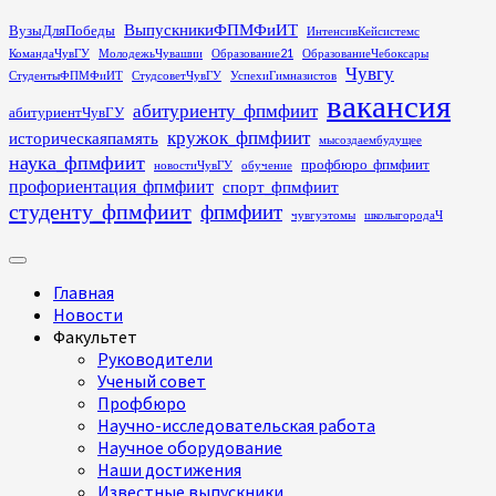
Перейти
ВыпускникиФПМФиИТ
ВузыДляПобеды
ИнтенсивКейсистемс
к
КомандаЧувГУ
МолодежьЧувашии
Образование21
ОбразованиеЧебоксары
содержимому
Чувгу
СтудентыФПМФиИТ
СтудсоветЧувГУ
УспехиГимназистов
вакансия
абитуриенту_фпмфиит
абитуриентЧувГУ
кружок_фпмфиит
историческаяпамять
мысоздаембудущее
наука_фпмфиит
профбюро_фпмфиит
новостиЧувГУ
обучение
профориентация_фпмфиит
спорт_фпмфиит
студенту_фпмфиит
фпмфиит
чувгуэтомы
школыгородаЧ
Основное
меню
Главная
Новости
Факультет
Руководители
Ученый совет
Профбюро
Научно-исследовательская работа
Научное оборудование
Наши достижения
Известные выпускники