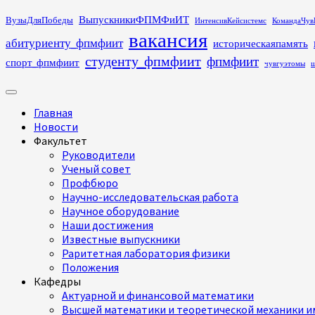
Перейти
ВыпускникиФПМФиИТ
ВузыДляПобеды
ИнтенсивКейсистемс
КомандаЧув
к
вакансия
абитуриенту_фпмфиит
историческаяпамять
содержимому
студенту_фпмфиит
фпмфиит
спорт_фпмфиит
чувгуэтомы
ш
Основное
меню
Главная
Новости
Факультет
Руководители
Ученый совет
Профбюро
Научно-исследовательская работа
Научное оборудование
Наши достижения
Известные выпускники
Раритетная лаборатория физики
Положения
Кафедры
Актуарной и финансовой математики
Высшей математики и теоретической механики им