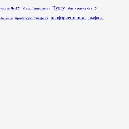
Чувгу
абитуриентЧувГУ
тудсоветЧувГУ
УспехиГимназистов
профориентация_фпмфиит
профбюро_фпмфиит
обучение