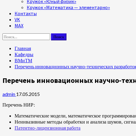
Кружок «Юный физик»
Кружок «Математика — элементарно»
Контакты
VK
MAX
Найти:
Главная
Кафедры
ВМиТМ
Перечень инновационных научно-технических разработок
Перечень инновационных научно-техн
admin
17.05.2015
Перечень НИР:
Математические модели, математическое программирован
Неинвазивные методы обработки и анализа шумов, сигна
Патентно-лицензионная работа