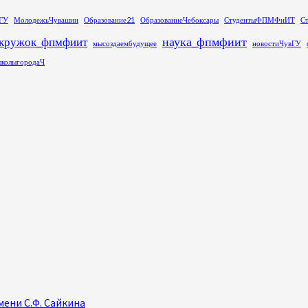
ГУ
МолодежьЧувашии
Образование21
ОбразованиеЧебоксары
СтудентыФПМФиИТ
С
наука_фпмфиит
кружок_фпмфиит
мысоздаембудущее
новостиЧувГУ
колыгородаЧ
ени С.Ф. Сайкина