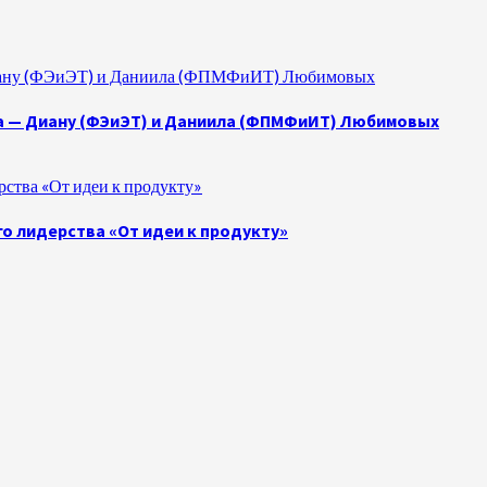
 Диану (ФЭиЭТ) и Даниила (ФПМФиИТ) Любимовых
а — Диану (ФЭиЭТ) и Даниила (ФПМФиИТ) Любимовых
ства «От идеи к продукту»
о лидерства «От идеи к продукту»