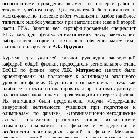
особенностями проведения экзамена и проверки работ в
текущем учебном году. Для слушателей был организован
мастер-класс по проверке работ учащихся и разбор наиболее
типичных ошибок учащихся при выполнении заданий второй
части ГИА. Занятия вел сертифицированный специалист
ЕГЭ, кандидат физико-математических наук, заведующий
лабораторией теории и технологий обучения математике,
физике и информатике
А.К. Ярдухин
.
Курсами для учителей физики руководил заведующий
кафедрой общей физики, председатель регионального этапа
ВсОШ по физике, наук
Л.К. Митрюхин
: занятия были
ориентированы на подготовку к олимпиадам различного
уровня по физике. Слушатели познакомились с тем, как
наиболее эффективно планировать и организовать работу с
одаренными школьниками, проявляющими интерес к физике.
Их вниманию были представлены модули «Содержание
внеурочной деятельности учащихся при подготовке к
олимпиадам по физике», «Организационно-методические
аспекты проведения различных этапов всероссийской
олимпиады школьников по физике» и «Содержание и
особенности олимпиадных заданий по физике. Методика
решения заданий теоретического и экспериментального