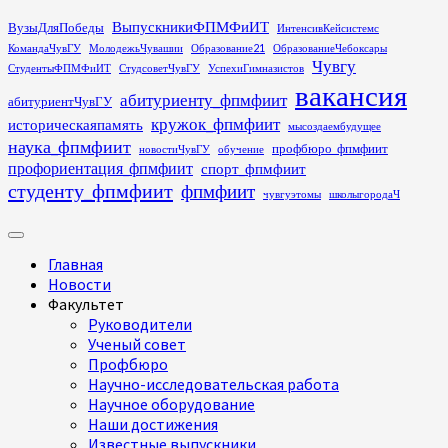
Перейти
ВыпускникиФПМФиИТ
ВузыДляПобеды
ИнтенсивКейсистемс
к
КомандаЧувГУ
МолодежьЧувашии
Образование21
ОбразованиеЧебоксары
содержимому
Чувгу
СтудентыФПМФиИТ
СтудсоветЧувГУ
УспехиГимназистов
вакансия
абитуриенту_фпмфиит
абитуриентЧувГУ
кружок_фпмфиит
историческаяпамять
мысоздаембудущее
наука_фпмфиит
профбюро_фпмфиит
новостиЧувГУ
обучение
профориентация_фпмфиит
спорт_фпмфиит
студенту_фпмфиит
фпмфиит
чувгуэтомы
школыгородаЧ
Основное
меню
Главная
Новости
Факультет
Руководители
Ученый совет
Профбюро
Научно-исследовательская работа
Научное оборудование
Наши достижения
Известные выпускники