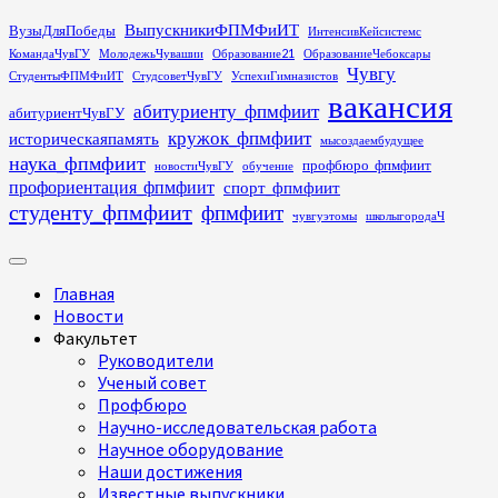
Перейти
ВыпускникиФПМФиИТ
ВузыДляПобеды
ИнтенсивКейсистемс
к
КомандаЧувГУ
МолодежьЧувашии
Образование21
ОбразованиеЧебоксары
содержимому
Чувгу
СтудентыФПМФиИТ
СтудсоветЧувГУ
УспехиГимназистов
вакансия
абитуриенту_фпмфиит
абитуриентЧувГУ
кружок_фпмфиит
историческаяпамять
мысоздаембудущее
наука_фпмфиит
профбюро_фпмфиит
новостиЧувГУ
обучение
профориентация_фпмфиит
спорт_фпмфиит
студенту_фпмфиит
фпмфиит
чувгуэтомы
школыгородаЧ
Основное
меню
Главная
Новости
Факультет
Руководители
Ученый совет
Профбюро
Научно-исследовательская работа
Научное оборудование
Наши достижения
Известные выпускники