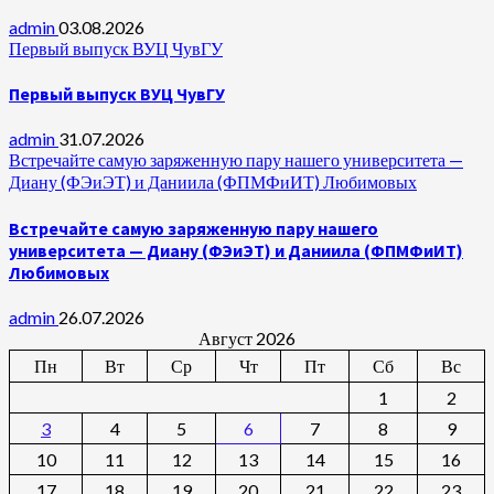
admin
03.08.2026
Первый выпуск ВУЦ ЧувГУ
Первый выпуск ВУЦ ЧувГУ
admin
31.07.2026
Встречайте самую заряженную пару нашего университета —
Диану (ФЭиЭТ) и Даниила (ФПМФиИТ) Любимовых
Встречайте самую заряженную пару нашего
университета — Диану (ФЭиЭТ) и Даниила (ФПМФиИТ)
Любимовых
admin
26.07.2026
Август 2026
Пн
Вт
Ср
Чт
Пт
Сб
Вс
1
2
3
4
5
6
7
8
9
10
11
12
13
14
15
16
17
18
19
20
21
22
23