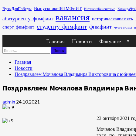
Перейти
ВыпускникиФПМФиИТ
ВузыДляПобеды
ИнтенсивКейсистемс
КомандаЧув
к
вакансия
абитуриенту_фпмфиит
историческаяпамять
содержимому
студенту_фпмфиит
фпмфиит
спорт_фпмфиит
чувгуэтомы
ш
Основное
Главная
Новости
Факультет
меню
Найти:
Главная
Новости
Поздравляем Мочалова Владимира Викторовича с юбиле
Поздравляем Мочалова Владимира Ви
admin
24.10.2021
23 октября 2021 г
Мочалов Владимир
году по специал