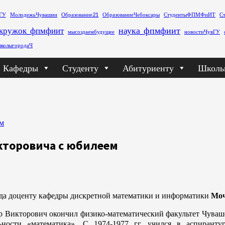
ГУ
МолодежьЧувашии
Образование21
ОбразованиеЧебоксары
СтудентыФПМФиИТ
С
наука_фпмфиит
кружок_фпмфиит
мысоздаембудущее
новостиЧувГУ
колыгородаЧ
Кафедры
Студенту
Абитуриенту
Школь
ем
кторовича с юбилеем
ода доценту кафедры дискретной математики и информатики
Моч
 Викторович окончил физико-математический факультет Чувашск
ьности «математика». С 1974-1977 гг. учился в аспирант