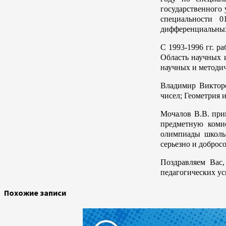
государственного
специальности 0
дифференциальных
С 1993-1996 гг. р
Область научных 
научных и методич
Владимир Викторо
чисел; Геометрия 
Мочалов В.В. при
предметную коми
олимпиады школьн
серьезно и доброс
Поздравляем Вас
педагогических ус
Похожие записи