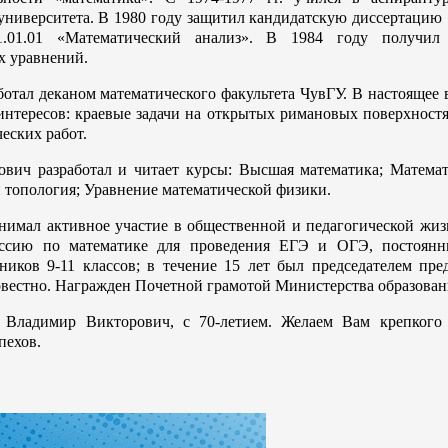
 университета. В 1980 году защитил кандидатскую диссертацию
1.01.01 «Математический анализ». В 1984 году получил
 уравнений.
аботал деканом математического факультета ЧувГУ. В настояще
интересов: краевые задачи на открытых римановых поверхностя
еских работ.
вич разработал и читает курсы: Высшая математика; Математ
и топология; Уравнение математической физики.
нимал активное участие в общественной и педагогической ж
ссию по математике для проведения ЕГЭ и ОГЭ, постоянн
иков 9-11 классов; в течение 15 лет был председателем пре
овестно. Награжден Почетной грамотой Министерства образовани
, Владимир Викторович, с 70-летием. Желаем Вам крепкого
пехов.