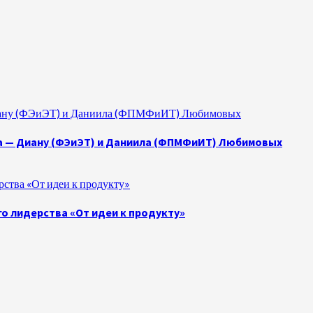
 Диану (ФЭиЭТ) и Даниила (ФПМФиИТ) Любимовых
а — Диану (ФЭиЭТ) и Даниила (ФПМФиИТ) Любимовых
ства «От идеи к продукту»
о лидерства «От идеи к продукту»