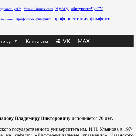
Чувгу
абитуриентЧувГУ
тудсоветЧувГУ
УспехиГимназистов
профориентация_фпмфиит
профбюро_фпмфиит
обучение
нику
Контакты
VK
MAX
алову Владимиру Викторовичу
исполняется
70 лет
.
ого государственного университета им. И.Н. Ульянова в 1974
уре на кафедру «Дифференциальные уравнения» Казанского