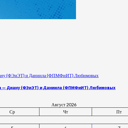
 Диану (ФЭиЭТ) и Даниила (ФПМФиИТ) Любимовых
а — Диану (ФЭиЭТ) и Даниила (ФПМФиИТ) Любимовых
Август 2026
Ср
Чт
Пт
5
6
7