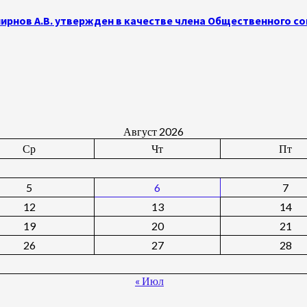
рнов А.В. утвержден в качестве члена Общественного с
Август 2026
Ср
Чт
Пт
5
6
7
12
13
14
19
20
21
26
27
28
« Июл