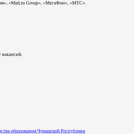
м», «Mail.ru Group», «МегаФон», «МТС».
 вакансий.
рства образования Чувашской Республики