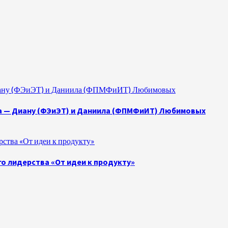
 Диану (ФЭиЭТ) и Даниила (ФПМФиИТ) Любимовых
а — Диану (ФЭиЭТ) и Даниила (ФПМФиИТ) Любимовых
ства «От идеи к продукту»
о лидерства «От идеи к продукту»