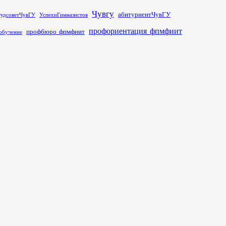
Чувгу
абитуриентЧувГУ
тудсоветЧувГУ
УспехиГимназистов
профориентация_фпмфиит
профбюро_фпмфиит
обучение