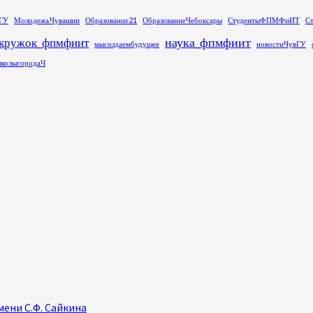
ГУ
МолодежьЧувашии
Образование21
ОбразованиеЧебоксары
СтудентыФПМФиИТ
С
наука_фпмфиит
кружок_фпмфиит
мысоздаембудущее
новостиЧувГУ
колыгородаЧ
ени С.Ф. Сайкина