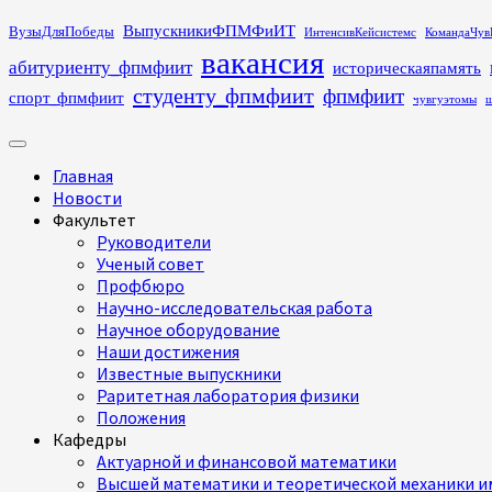
Перейти
ВыпускникиФПМФиИТ
ВузыДляПобеды
ИнтенсивКейсистемс
КомандаЧув
к
вакансия
абитуриенту_фпмфиит
историческаяпамять
содержимому
студенту_фпмфиит
фпмфиит
спорт_фпмфиит
чувгуэтомы
ш
Основное
меню
Главная
Новости
Факультет
Руководители
Ученый совет
Профбюро
Научно-исследовательская работа
Научное оборудование
Наши достижения
Известные выпускники
Раритетная лаборатория физики
Положения
Кафедры
Актуарной и финансовой математики
Высшей математики и теоретической механики им