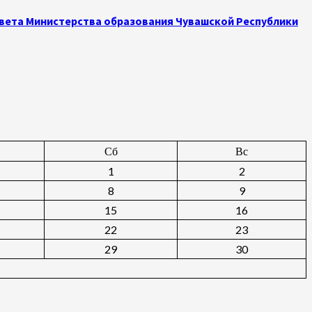
овета Министерства образования Чувашской Республики
Сб
Вс
1
2
8
9
15
16
22
23
29
30