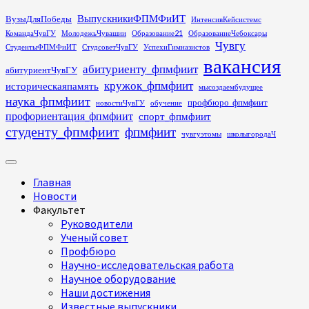
Перейти
ВыпускникиФПМФиИТ
ВузыДляПобеды
ИнтенсивКейсистемс
к
КомандаЧувГУ
МолодежьЧувашии
Образование21
ОбразованиеЧебоксары
содержимому
Чувгу
СтудентыФПМФиИТ
СтудсоветЧувГУ
УспехиГимназистов
вакансия
абитуриенту_фпмфиит
абитуриентЧувГУ
кружок_фпмфиит
историческаяпамять
мысоздаембудущее
наука_фпмфиит
профбюро_фпмфиит
новостиЧувГУ
обучение
профориентация_фпмфиит
спорт_фпмфиит
студенту_фпмфиит
фпмфиит
чувгуэтомы
школыгородаЧ
Основное
меню
Главная
Новости
Факультет
Руководители
Ученый совет
Профбюро
Научно-исследовательская работа
Научное оборудование
Наши достижения
Известные выпускники