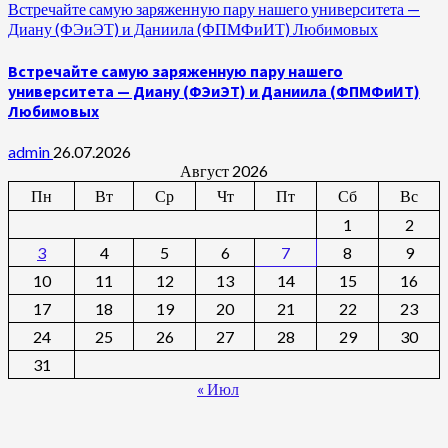
Встречайте самую заряженную пару нашего университета —
Диану (ФЭиЭТ) и Даниила (ФПМФиИТ) Любимовых
Встречайте самую заряженную пару нашего
университета — Диану (ФЭиЭТ) и Даниила (ФПМФиИТ)
Любимовых
admin
26.07.2026
Август 2026
Пн
Вт
Ср
Чт
Пт
Сб
Вс
1
2
3
4
5
6
7
8
9
10
11
12
13
14
15
16
17
18
19
20
21
22
23
24
25
26
27
28
29
30
31
« Июл