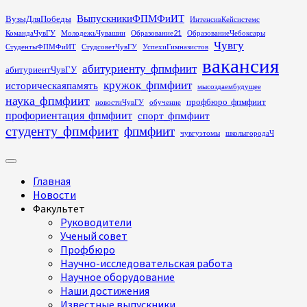
Перейти
ВыпускникиФПМФиИТ
ВузыДляПобеды
ИнтенсивКейсистемс
к
КомандаЧувГУ
МолодежьЧувашии
Образование21
ОбразованиеЧебоксары
содержимому
Чувгу
СтудентыФПМФиИТ
СтудсоветЧувГУ
УспехиГимназистов
вакансия
абитуриенту_фпмфиит
абитуриентЧувГУ
кружок_фпмфиит
историческаяпамять
мысоздаембудущее
наука_фпмфиит
профбюро_фпмфиит
новостиЧувГУ
обучение
профориентация_фпмфиит
спорт_фпмфиит
студенту_фпмфиит
фпмфиит
чувгуэтомы
школыгородаЧ
Основное
меню
Главная
Новости
Факультет
Руководители
Ученый совет
Профбюро
Научно-исследовательская работа
Научное оборудование
Наши достижения
Известные выпускники