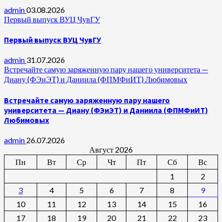
admin
03.08.2026
Первый выпуск ВУЦ ЧувГУ
Первый выпуск ВУЦ ЧувГУ
admin
31.07.2026
Встречайте самую заряженную пару нашего университета —
Диану (ФЭиЭТ) и Даниила (ФПМФиИТ) Любимовых
Встречайте самую заряженную пару нашего
университета — Диану (ФЭиЭТ) и Даниила (ФПМФиИТ)
Любимовых
admin
26.07.2026
Август 2026
Пн
Вт
Ср
Чт
Пт
Сб
Вс
1
2
3
4
5
6
7
8
9
10
11
12
13
14
15
16
17
18
19
20
21
22
23