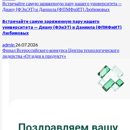
Встречайте самую заряженную пару нашего университета —
Диану (ФЭиЭТ) и Даниила (ФПМФиИТ) Любимовых
Встречайте самую заряженную пару нашего
университета — Диану (ФЭиЭТ) и Даниила (ФПМФиИТ)
Любимовых
admin
26.07.2026
Финал Всероссийского конкурса Центра технологического
лидерства «От идеи к продукту»