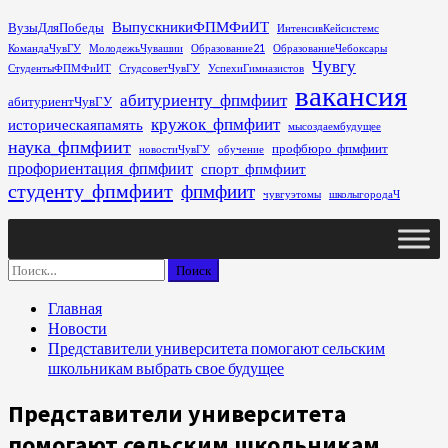
Перейти
ВыпускникиФПМФиИТ
ВузыДляПобеды
ИнтенсивКейсистемс
к
КомандаЧувГУ
МолодежьЧувашии
Образование21
ОбразованиеЧебоксары
содержимому
Чувгу
СтудентыФПМФиИТ
СтудсоветЧувГУ
УспехиГимназистов
вакансия
абитуриенту_фпмфиит
абитуриентЧувГУ
кружок_фпмфиит
историческаяпамять
мысоздаембудущее
наука_фпмфиит
профбюро_фпмфиит
новостиЧувГУ
обучение
профориентация_фпмфиит
спорт_фпмфиит
студенту_фпмфиит
фпмфиит
чувгуэтомы
школыгородаЧ
Основное
меню
Найти:
Главная
Новости
Представители университета помогают сельским
школьникам выбрать свое будущее
Представители университета
помогают сельским школьникам