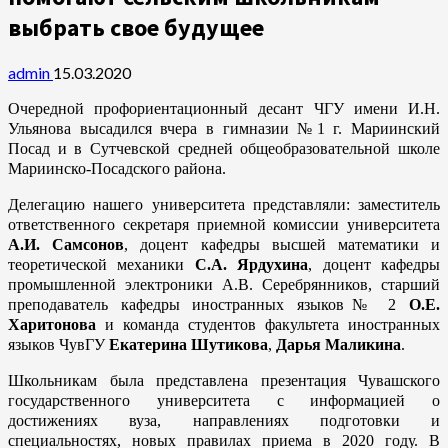
выбрать свое будущее
admin
15.03.2020
Очередной профориентационный десант ЧГУ имени И.Н.
Ульянова высадился вчера в гимназии №1 г. Мариинский
Посад и в Сутчевской средней общеобразовательной школе
Мариинско-Посадского района.
Делегацию нашего университета представляли: заместитель
ответственного секретаря приемной комиссии университета
А.И. Самсонов
, доцент кафедры высшей математики и
теоретической механики
С.А. Ярдухина
, доцент кафедры
промышленной электроники А.В. Серебрянников, старший
преподаватель кафедры иностранных языков№ 2
О.Е.
Харитонова
и команда студентов факультета иностранных
языков ЧувГУ
Екатерина Шутикова
,
Дарья Маликина
.
Школьникам была представлена презентация Чувашского
государственного университета с информацией о
достижениях вуза, направлениях подготовки и
специальностях, новых правилах приема в 2020 году. В