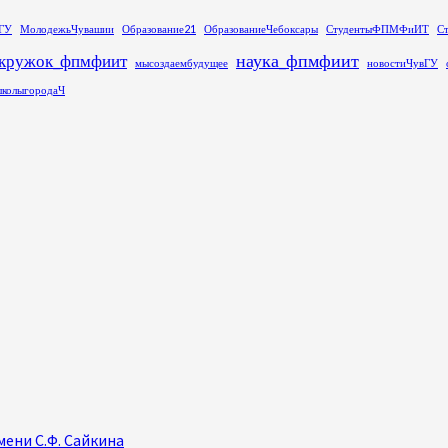
ГУ
МолодежьЧувашии
Образование21
ОбразованиеЧебоксары
СтудентыФПМФиИТ
С
наука_фпмфиит
кружок_фпмфиит
мысоздаембудущее
новостиЧувГУ
колыгородаЧ
ени С.Ф. Сайкина