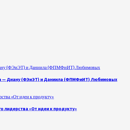
 Диану (ФЭиЭТ) и Даниила (ФПМФиИТ) Любимовых
а — Диану (ФЭиЭТ) и Даниила (ФПМФиИТ) Любимовых
ства «От идеи к продукту»
о лидерства «От идеи к продукту»