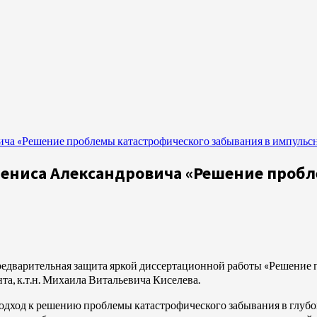
ча «Решение проблемы катастрофического забывания в импульс
ениса Александровича «Решение пробл
едварительная защита яркой диссертационной работы «Решение 
та, к.т.н. Михаила Витальевича Киселева.
одход к решению проблемы катастрофического забывания в глубо