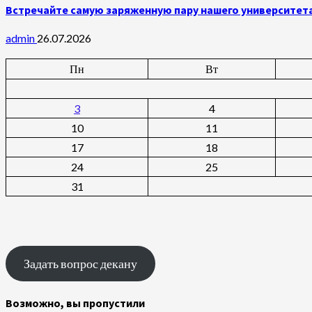
Встречайте самую заряженную пару нашего университет
admin
26.07.2026
Пн
Вт
3
4
10
11
17
18
24
25
31
Задать вопрос декану
Возможно, вы пропустили