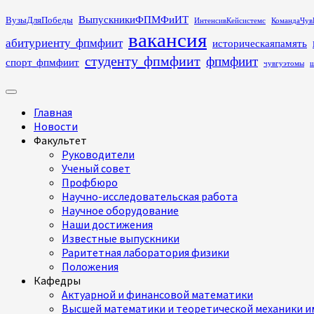
Перейти
ВыпускникиФПМФиИТ
ВузыДляПобеды
ИнтенсивКейсистемс
КомандаЧув
к
вакансия
абитуриенту_фпмфиит
историческаяпамять
содержимому
студенту_фпмфиит
фпмфиит
спорт_фпмфиит
чувгуэтомы
ш
Основное
меню
Главная
Новости
Факультет
Руководители
Ученый совет
Профбюро
Научно-исследовательская работа
Научное оборудование
Наши достижения
Известные выпускники
Раритетная лаборатория физики
Положения
Кафедры
Актуарной и финансовой математики
Высшей математики и теоретической механики им