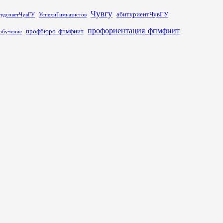
Чувгу
абитуриентЧувГУ
тудсоветЧувГУ
УспехиГимназистов
профориентация_фпмфиит
профбюро_фпмфиит
обучение