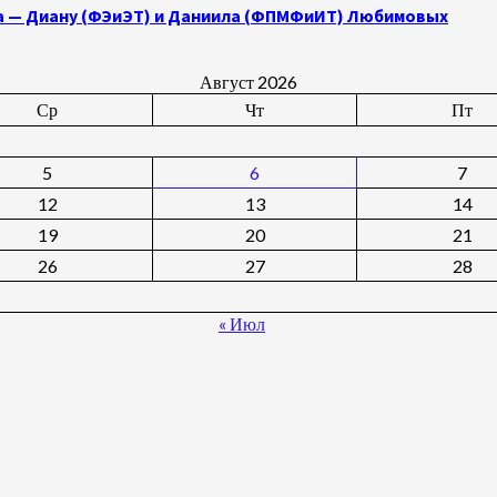
а — Диану (ФЭиЭТ) и Даниила (ФПМФиИТ) Любимовых
Август 2026
Ср
Чт
Пт
5
6
7
12
13
14
19
20
21
26
27
28
« Июл