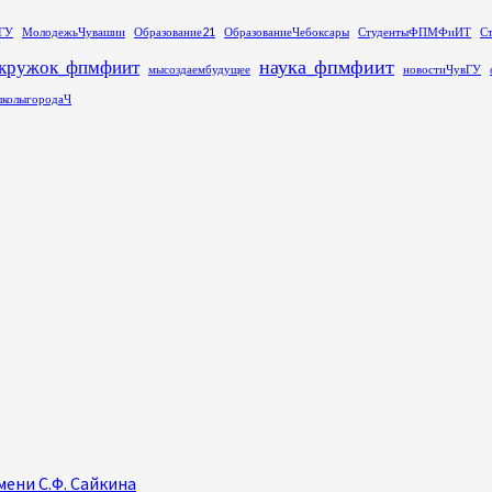
ГУ
МолодежьЧувашии
Образование21
ОбразованиеЧебоксары
СтудентыФПМФиИТ
С
наука_фпмфиит
кружок_фпмфиит
мысоздаембудущее
новостиЧувГУ
колыгородаЧ
ени С.Ф. Сайкина