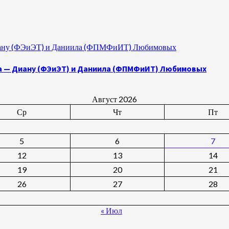
 Диану (ФЭиЭТ) и Даниила (ФПМФиИТ) Любимовых
а — Диану (ФЭиЭТ) и Даниила (ФПМФиИТ) Любимовых
Август 2026
Ср
Чт
Пт
5
6
7
12
13
14
19
20
21
26
27
28
« Июл