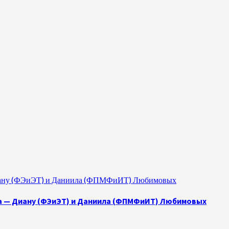
 Диану (ФЭиЭТ) и Даниила (ФПМФиИТ) Любимовых
а — Диану (ФЭиЭТ) и Даниила (ФПМФиИТ) Любимовых