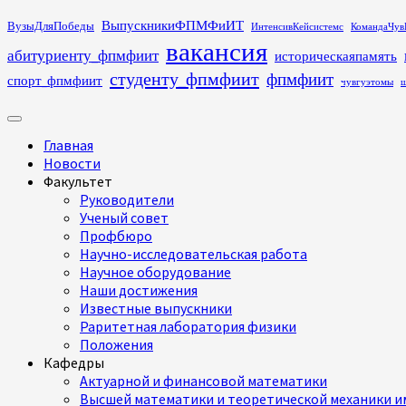
Перейти
ВыпускникиФПМФиИТ
ВузыДляПобеды
ИнтенсивКейсистемс
КомандаЧув
к
вакансия
абитуриенту_фпмфиит
историческаяпамять
содержимому
студенту_фпмфиит
фпмфиит
спорт_фпмфиит
чувгуэтомы
ш
Основное
меню
Главная
Новости
Факультет
Руководители
Ученый совет
Профбюро
Научно-исследовательская работа
Научное оборудование
Наши достижения
Известные выпускники
Раритетная лаборатория физики
Положения
Кафедры
Актуарной и финансовой математики
Высшей математики и теоретической механики им