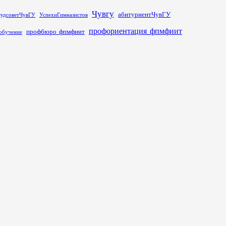
Чувгу
абитуриентЧувГУ
тудсоветЧувГУ
УспехиГимназистов
профориентация_фпмфиит
профбюро_фпмфиит
обучение