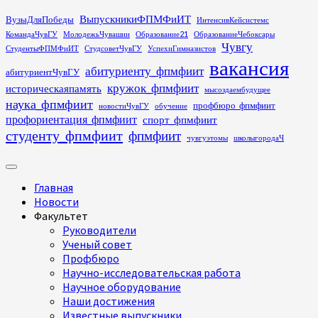
Перейти
ВыпускникиФПМФиИТ
ВузыДляПобеды
ИнтенсивКейсистемс
к
КомандаЧувГУ
МолодежьЧувашии
Образование21
ОбразованиеЧебоксары
содержимому
Чувгу
СтудентыФПМФиИТ
СтудсоветЧувГУ
УспехиГимназистов
вакансия
абитуриенту_фпмфиит
абитуриентЧувГУ
кружок_фпмфиит
историческаяпамять
мысоздаембудущее
наука_фпмфиит
профбюро_фпмфиит
новостиЧувГУ
обучение
профориентация_фпмфиит
спорт_фпмфиит
студенту_фпмфиит
фпмфиит
чувгуэтомы
школыгородаЧ
Основное
меню
Главная
Новости
Факультет
Руководители
Ученый совет
Профбюро
Научно-исследовательская работа
Научное оборудование
Наши достижения
Известные выпускники