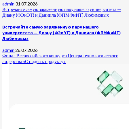
admin
31.07.2026
Встречайте самую заряженную пару нашего университета —
Диану (ФЭиЭТ) и Даниила (ФПМФиИТ) Любимовых
Встречайте самую заряженную пару нашего
университета — Диану (ФЭиЭТ) и Даниила (ФПМФиИТ)
Любимовых
admin
26.07.2026
Финал Всероссийского конкурса Центра технологического
лидерства «От идеи к продукту»