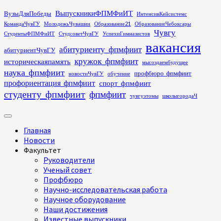
Перейти
ВыпускникиФПМФиИТ
ВузыДляПобеды
ИнтенсивКейсистемс
к
КомандаЧувГУ
МолодежьЧувашии
Образование21
ОбразованиеЧебоксары
содержимому
Чувгу
СтудентыФПМФиИТ
СтудсоветЧувГУ
УспехиГимназистов
вакансия
абитуриенту_фпмфиит
абитуриентЧувГУ
кружок_фпмфиит
историческаяпамять
мысоздаембудущее
наука_фпмфиит
профбюро_фпмфиит
новостиЧувГУ
обучение
профориентация_фпмфиит
спорт_фпмфиит
студенту_фпмфиит
фпмфиит
чувгуэтомы
школыгородаЧ
Основное
меню
Главная
Новости
Факультет
Руководители
Ученый совет
Профбюро
Научно-исследовательская работа
Научное оборудование
Наши достижения
Известные выпускники