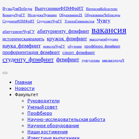
Перейти
ВыпускникиФПМФиИТ
ВузыДляПобеды
ИнтенсивКейсистемс
к
КомандаЧувГУ
МолодежьЧувашии
Образование21
ОбразованиеЧебоксары
содержимому
Чувгу
СтудентыФПМФиИТ
СтудсоветЧувГУ
УспехиГимназистов
вакансия
абитуриенту_фпмфиит
абитуриентЧувГУ
кружок_фпмфиит
историческаяпамять
мысоздаембудущее
наука_фпмфиит
профбюро_фпмфиит
новостиЧувГУ
обучение
профориентация_фпмфиит
спорт_фпмфиит
студенту_фпмфиит
фпмфиит
чувгуэтомы
школыгородаЧ
Основное
меню
Главная
Новости
Факультет
Руководители
Ученый совет
Профбюро
Научно-исследовательская работа
Научное оборудование
Наши достижения
Известные выпускники