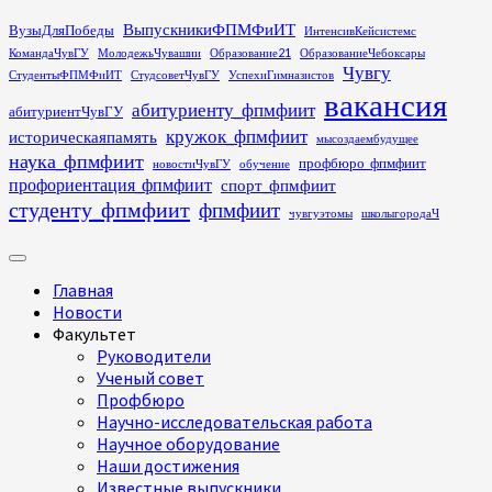
Перейти
ВыпускникиФПМФиИТ
ВузыДляПобеды
ИнтенсивКейсистемс
к
КомандаЧувГУ
МолодежьЧувашии
Образование21
ОбразованиеЧебоксары
содержимому
Чувгу
СтудентыФПМФиИТ
СтудсоветЧувГУ
УспехиГимназистов
вакансия
абитуриенту_фпмфиит
абитуриентЧувГУ
кружок_фпмфиит
историческаяпамять
мысоздаембудущее
наука_фпмфиит
профбюро_фпмфиит
новостиЧувГУ
обучение
профориентация_фпмфиит
спорт_фпмфиит
студенту_фпмфиит
фпмфиит
чувгуэтомы
школыгородаЧ
Основное
меню
Главная
Новости
Факультет
Руководители
Ученый совет
Профбюро
Научно-исследовательская работа
Научное оборудование
Наши достижения
Известные выпускники