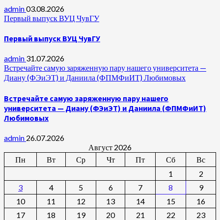
admin
03.08.2026
Первый выпуск ВУЦ ЧувГУ
Первый выпуск ВУЦ ЧувГУ
admin
31.07.2026
Встречайте самую заряженную пару нашего университета —
Диану (ФЭиЭТ) и Даниила (ФПМФиИТ) Любимовых
Встречайте самую заряженную пару нашего
университета — Диану (ФЭиЭТ) и Даниила (ФПМФиИТ)
Любимовых
admin
26.07.2026
Август 2026
Пн
Вт
Ср
Чт
Пт
Сб
Вс
1
2
3
4
5
6
7
8
9
10
11
12
13
14
15
16
17
18
19
20
21
22
23