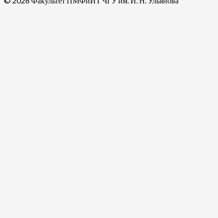
© 2026 Факультет ПМФиИТ ЧГУ им. И. Н. Ульянова