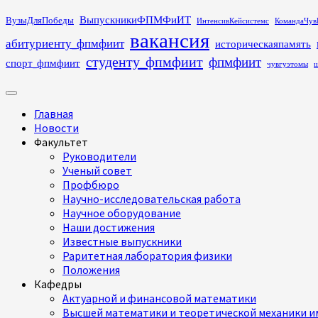
Перейти
ВыпускникиФПМФиИТ
ВузыДляПобеды
ИнтенсивКейсистемс
КомандаЧув
к
вакансия
абитуриенту_фпмфиит
историческаяпамять
содержимому
студенту_фпмфиит
фпмфиит
спорт_фпмфиит
чувгуэтомы
ш
Основное
меню
Главная
Новости
Факультет
Руководители
Ученый совет
Профбюро
Научно-исследовательская работа
Научное оборудование
Наши достижения
Известные выпускники
Раритетная лаборатория физики
Положения
Кафедры
Актуарной и финансовой математики
Высшей математики и теоретической механики им