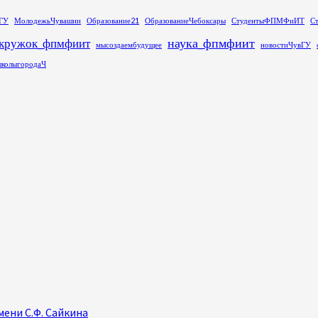
ГУ
МолодежьЧувашии
Образование21
ОбразованиеЧебоксары
СтудентыФПМФиИТ
С
наука_фпмфиит
кружок_фпмфиит
мысоздаембудущее
новостиЧувГУ
колыгородаЧ
ени С.Ф. Сайкина