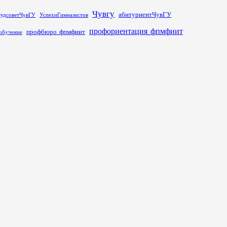
Чувгу
абитуриентЧувГУ
тудсоветЧувГУ
УспехиГимназистов
профориентация_фпмфиит
профбюро_фпмфиит
обучение