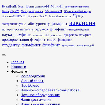
Перейти
ВыпускникиФПМФиИТ
ВузыДляПобеды
ИнтенсивКейсистемс
к
КомандаЧувГУ
МолодежьЧувашии
Образование21
ОбразованиеЧебоксары
содержимому
Чувгу
СтудентыФПМФиИТ
СтудсоветЧувГУ
УспехиГимназистов
вакансия
абитуриенту_фпмфиит
абитуриентЧувГУ
кружок_фпмфиит
историческаяпамять
мысоздаембудущее
наука_фпмфиит
профбюро_фпмфиит
новостиЧувГУ
обучение
профориентация_фпмфиит
спорт_фпмфиит
студенту_фпмфиит
фпмфиит
чувгуэтомы
школыгородаЧ
Основное
меню
Главная
Новости
Факультет
Руководители
Ученый совет
Профбюро
Научно-исследовательская работа
Научное оборудование
Наши достижения
Известные выпускники