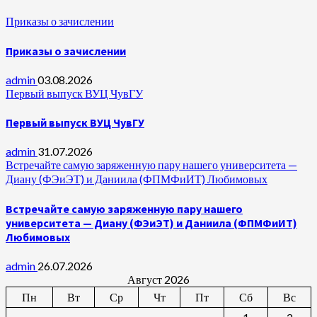
Приказы о зачислении
Приказы о зачислении
admin
03.08.2026
Первый выпуск ВУЦ ЧувГУ
Первый выпуск ВУЦ ЧувГУ
admin
31.07.2026
Встречайте самую заряженную пару нашего университета —
Диану (ФЭиЭТ) и Даниила (ФПМФиИТ) Любимовых
Встречайте самую заряженную пару нашего
университета — Диану (ФЭиЭТ) и Даниила (ФПМФиИТ)
Любимовых
admin
26.07.2026
Август 2026
Пн
Вт
Ср
Чт
Пт
Сб
Вс