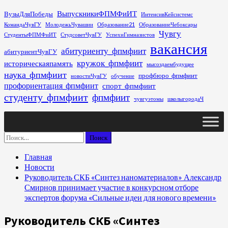
Перейти
ВыпускникиФПМФиИТ
ВузыДляПобеды
ИнтенсивКейсистемс
к
КомандаЧувГУ
МолодежьЧувашии
Образование21
ОбразованиеЧебоксары
содержимому
Чувгу
СтудентыФПМФиИТ
СтудсоветЧувГУ
УспехиГимназистов
вакансия
абитуриенту_фпмфиит
абитуриентЧувГУ
кружок_фпмфиит
историческаяпамять
мысоздаембудущее
наука_фпмфиит
профбюро_фпмфиит
новостиЧувГУ
обучение
профориентация_фпмфиит
спорт_фпмфиит
студенту_фпмфиит
фпмфиит
чувгуэтомы
школыгородаЧ
Основное
меню
Найти:
Главная
Новости
Руководитель СКБ «Синтез наноматериалов» Александр
Смирнов принимает участие в конкурсном отборе
экспертов форума «Сильные идеи для нового времени»
Руководитель СКБ «Синтез