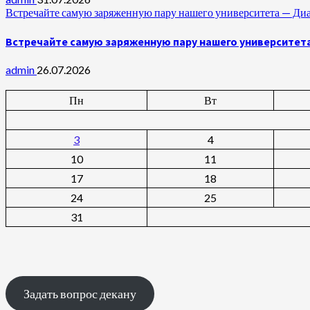
Встречайте самую заряженную пару нашего университета —
Встречайте самую заряженную пару нашего университет
admin
26.07.2026
Пн
Вт
3
4
10
11
17
18
24
25
31
Задать вопрос декану