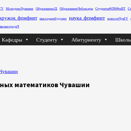
ГУ
МолодежьЧувашии
Образование21
ОбразованиеЧебоксары
СтудентыФПМФиИТ
С
наука_фпмфиит
кружок_фпмфиит
мысоздаембудущее
новостиЧувГУ
колыгородаЧ
Кафедры
Студенту
Абитуриенту
Школь
в Чувашии
р юных математиков Чувашии