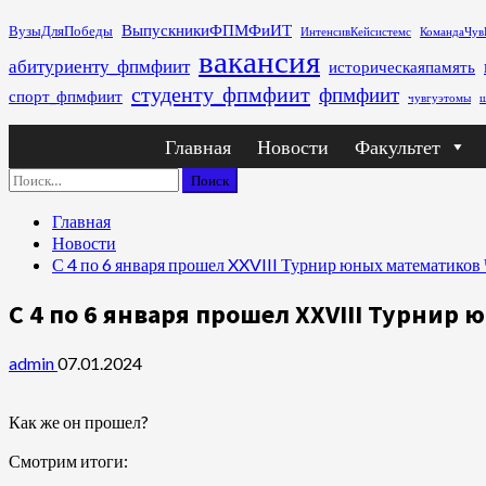
Перейти
ВыпускникиФПМФиИТ
ВузыДляПобеды
ИнтенсивКейсистемс
КомандаЧув
к
вакансия
абитуриенту_фпмфиит
историческаяпамять
содержимому
студенту_фпмфиит
фпмфиит
спорт_фпмфиит
чувгуэтомы
ш
Основное
Главная
Новости
Факультет
меню
Найти:
Главная
Новости
С 4 по 6 января прошел XXVIII Турнир юных математико
С 4 по 6 января прошел XXVIII Турни
admin
07.01.2024
Как же он прошел?
Смотрим итоги: