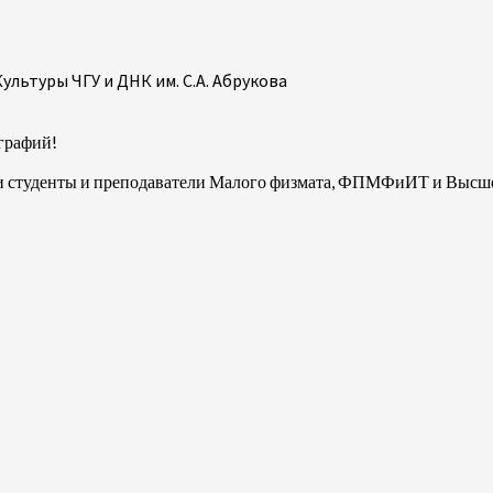
льтуры ЧГУ и ДНК им. С.А. Абрукова
графий!
яли студенты и преподаватели Малого физмата, ФПМФиИТ и Выс