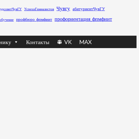
Чувгу
абитуриентЧувГУ
тудсоветЧувГУ
УспехиГимназистов
профориентация_фпмфиит
профбюро_фпмфиит
обучение
нику
Контакты
VK
MAX