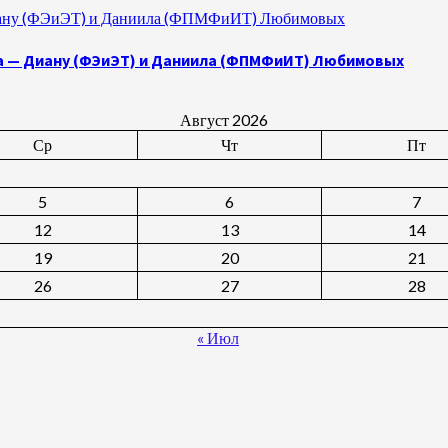
 Диану (ФЭиЭТ) и Даниила (ФПМФиИТ) Любимовых
а — Диану (ФЭиЭТ) и Даниила (ФПМФиИТ) Любимовых
Август 2026
Ср
Чт
Пт
5
6
7
12
13
14
19
20
21
26
27
28
« Июл