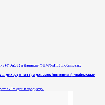
 Диану (ФЭиЭТ) и Даниила (ФПМФиИТ) Любимовых
а — Диану (ФЭиЭТ) и Даниила (ФПМФиИТ) Любимовых
ства «От идеи к продукту»