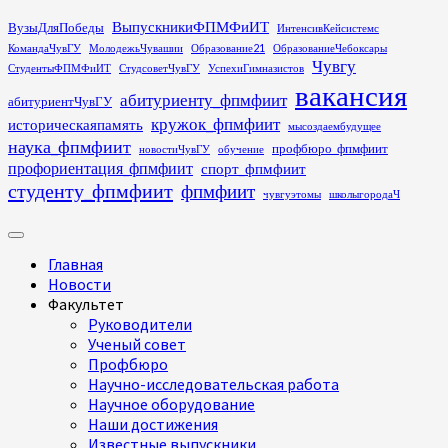
Перейти
ВыпускникиФПМФиИТ
ВузыДляПобеды
ИнтенсивКейсистемс
к
КомандаЧувГУ
МолодежьЧувашии
Образование21
ОбразованиеЧебоксары
содержимому
Чувгу
СтудентыФПМФиИТ
СтудсоветЧувГУ
УспехиГимназистов
вакансия
абитуриенту_фпмфиит
абитуриентЧувГУ
кружок_фпмфиит
историческаяпамять
мысоздаембудущее
наука_фпмфиит
профбюро_фпмфиит
новостиЧувГУ
обучение
профориентация_фпмфиит
спорт_фпмфиит
студенту_фпмфиит
фпмфиит
чувгуэтомы
школыгородаЧ
Основное
меню
Главная
Новости
Факультет
Руководители
Ученый совет
Профбюро
Научно-исследовательская работа
Научное оборудование
Наши достижения
Известные выпускники