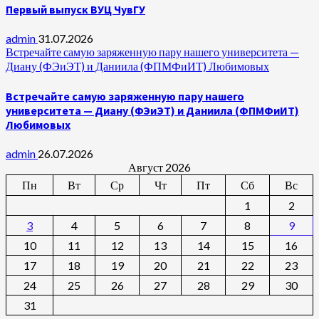
Первый выпуск ВУЦ ЧувГУ
admin
31.07.2026
Встречайте самую заряженную пару нашего университета —
Диану (ФЭиЭТ) и Даниила (ФПМФиИТ) Любимовых
Встречайте самую заряженную пару нашего
университета — Диану (ФЭиЭТ) и Даниила (ФПМФиИТ)
Любимовых
admin
26.07.2026
Август 2026
Пн
Вт
Ср
Чт
Пт
Сб
Вс
1
2
3
4
5
6
7
8
9
10
11
12
13
14
15
16
17
18
19
20
21
22
23
24
25
26
27
28
29
30
31