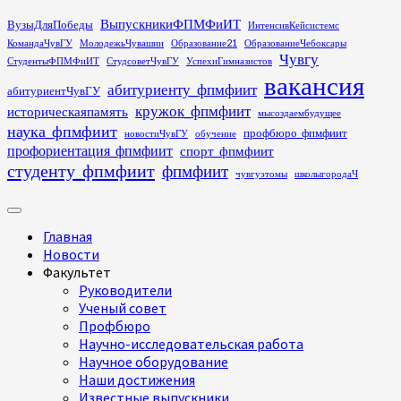
Перейти
ВыпускникиФПМФиИТ
ВузыДляПобеды
ИнтенсивКейсистемс
к
КомандаЧувГУ
МолодежьЧувашии
Образование21
ОбразованиеЧебоксары
содержимому
Чувгу
СтудентыФПМФиИТ
СтудсоветЧувГУ
УспехиГимназистов
вакансия
абитуриенту_фпмфиит
абитуриентЧувГУ
кружок_фпмфиит
историческаяпамять
мысоздаембудущее
наука_фпмфиит
профбюро_фпмфиит
новостиЧувГУ
обучение
профориентация_фпмфиит
спорт_фпмфиит
студенту_фпмфиит
фпмфиит
чувгуэтомы
школыгородаЧ
Основное
меню
Главная
Новости
Факультет
Руководители
Ученый совет
Профбюро
Научно-исследовательская работа
Научное оборудование
Наши достижения
Известные выпускники