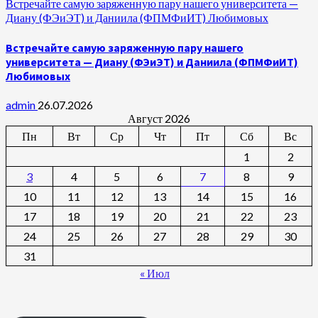
Встречайте самую заряженную пару нашего университета —
Диану (ФЭиЭТ) и Даниила (ФПМФиИТ) Любимовых
Встречайте самую заряженную пару нашего
университета — Диану (ФЭиЭТ) и Даниила (ФПМФиИТ)
Любимовых
admin
26.07.2026
Август 2026
Пн
Вт
Ср
Чт
Пт
Сб
Вс
1
2
3
4
5
6
7
8
9
10
11
12
13
14
15
16
17
18
19
20
21
22
23
24
25
26
27
28
29
30
31
« Июл