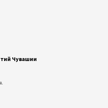
ятий Чувашии
й.