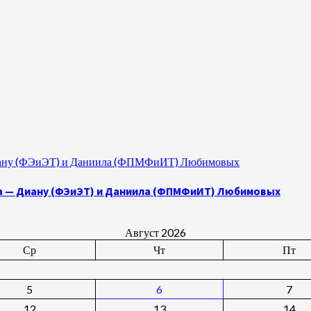
 Диану (ФЭиЭТ) и Даниила (ФПМФиИТ) Любимовых
а — Диану (ФЭиЭТ) и Даниила (ФПМФиИТ) Любимовых
Август 2026
Ср
Чт
Пт
5
6
7
12
13
14