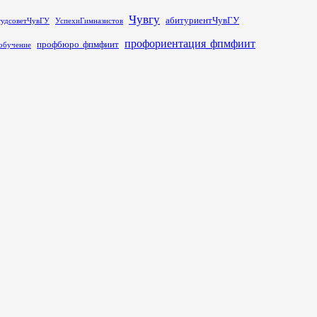
Чувгу
абитуриентЧувГУ
тудсоветЧувГУ
УспехиГимназистов
профориентация_фпмфиит
профбюро_фпмфиит
обучение