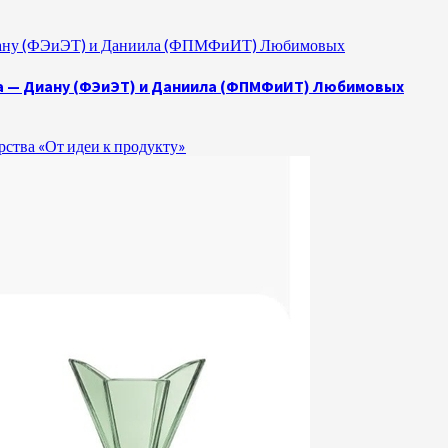
 Диану (ФЭиЭТ) и Даниила (ФПМФиИТ) Любимовых
а — Диану (ФЭиЭТ) и Даниила (ФПМФиИТ) Любимовых
ства «От идеи к продукту»