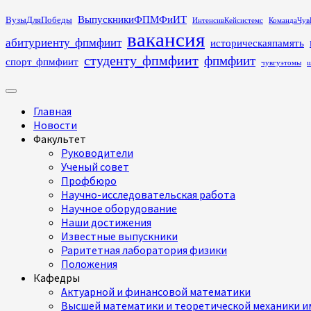
Перейти
ВыпускникиФПМФиИТ
ВузыДляПобеды
ИнтенсивКейсистемс
КомандаЧув
к
вакансия
абитуриенту_фпмфиит
историческаяпамять
содержимому
студенту_фпмфиит
фпмфиит
спорт_фпмфиит
чувгуэтомы
ш
Основное
меню
Главная
Новости
Факультет
Руководители
Ученый совет
Профбюро
Научно-исследовательская работа
Научное оборудование
Наши достижения
Известные выпускники
Раритетная лаборатория физики
Положения
Кафедры
Актуарной и финансовой математики
Высшей математики и теоретической механики им