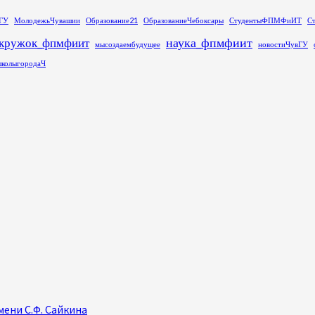
ГУ
МолодежьЧувашии
Образование21
ОбразованиеЧебоксары
СтудентыФПМФиИТ
С
наука_фпмфиит
кружок_фпмфиит
мысоздаембудущее
новостиЧувГУ
колыгородаЧ
ени С.Ф. Сайкина