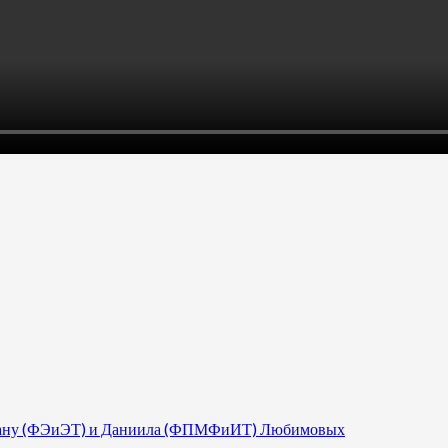
 Диану (ФЭиЭТ) и Даниила (ФПМФиИТ) Любимовых