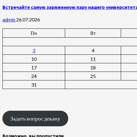
Встречайте самую заряженную пару нашего университет
admin
26.07.2026
Пн
Вт
3
4
10
11
17
18
24
25
31
Задать вопрос декану
Возможно, вы пропустили