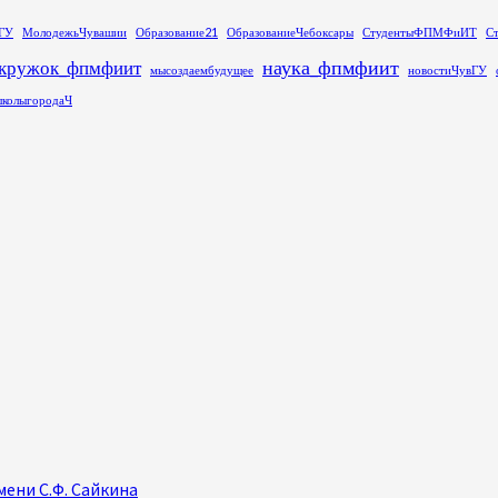
ГУ
МолодежьЧувашии
Образование21
ОбразованиеЧебоксары
СтудентыФПМФиИТ
С
наука_фпмфиит
кружок_фпмфиит
мысоздаембудущее
новостиЧувГУ
колыгородаЧ
ени С.Ф. Сайкина