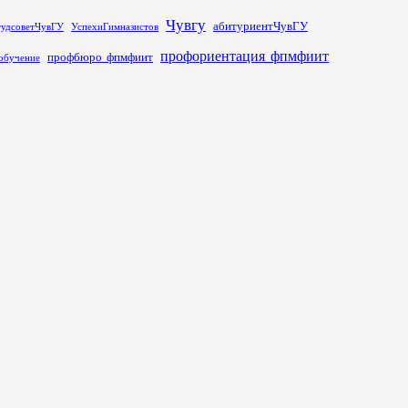
Чувгу
абитуриентЧувГУ
тудсоветЧувГУ
УспехиГимназистов
профориентация_фпмфиит
профбюро_фпмфиит
обучение