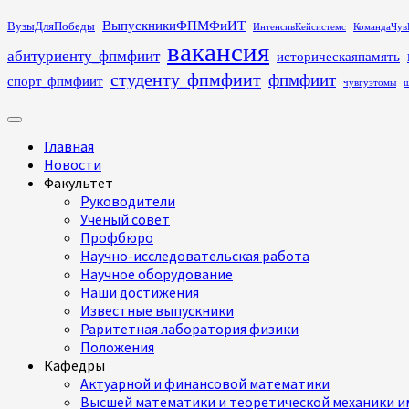
Перейти
ВыпускникиФПМФиИТ
ВузыДляПобеды
ИнтенсивКейсистемс
КомандаЧув
к
вакансия
абитуриенту_фпмфиит
историческаяпамять
содержимому
студенту_фпмфиит
фпмфиит
спорт_фпмфиит
чувгуэтомы
ш
Основное
меню
Главная
Новости
Факультет
Руководители
Ученый совет
Профбюро
Научно-исследовательская работа
Научное оборудование
Наши достижения
Известные выпускники
Раритетная лаборатория физики
Положения
Кафедры
Актуарной и финансовой математики
Высшей математики и теоретической механики им