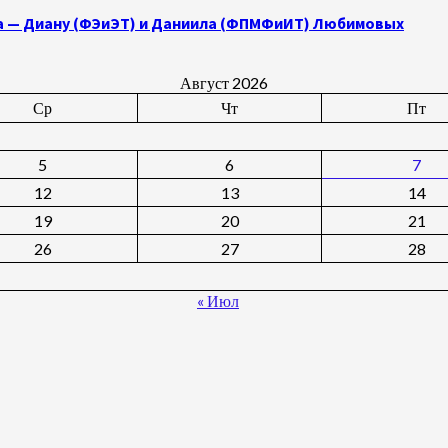
а — Диану (ФЭиЭТ) и Даниила (ФПМФиИТ) Любимовых
Август 2026
Ср
Чт
Пт
5
6
7
12
13
14
19
20
21
26
27
28
« Июл