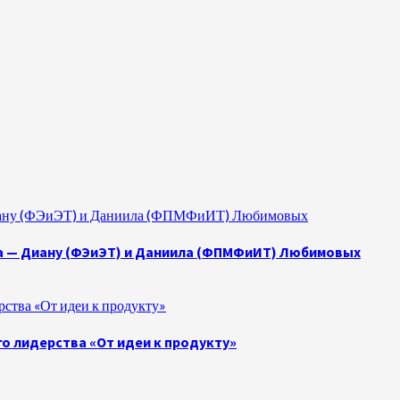
 Диану (ФЭиЭТ) и Даниила (ФПМФиИТ) Любимовых
а — Диану (ФЭиЭТ) и Даниила (ФПМФиИТ) Любимовых
ства «От идеи к продукту»
о лидерства «От идеи к продукту»