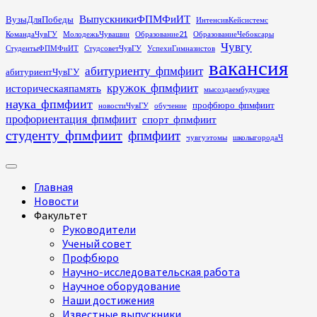
Перейти
ВыпускникиФПМФиИТ
ВузыДляПобеды
ИнтенсивКейсистемс
к
КомандаЧувГУ
МолодежьЧувашии
Образование21
ОбразованиеЧебоксары
содержимому
Чувгу
СтудентыФПМФиИТ
СтудсоветЧувГУ
УспехиГимназистов
вакансия
абитуриенту_фпмфиит
абитуриентЧувГУ
кружок_фпмфиит
историческаяпамять
мысоздаембудущее
наука_фпмфиит
профбюро_фпмфиит
новостиЧувГУ
обучение
профориентация_фпмфиит
спорт_фпмфиит
студенту_фпмфиит
фпмфиит
чувгуэтомы
школыгородаЧ
Основное
меню
Главная
Новости
Факультет
Руководители
Ученый совет
Профбюро
Научно-исследовательская работа
Научное оборудование
Наши достижения
Известные выпускники