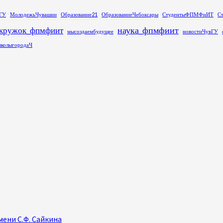
ГУ
МолодежьЧувашии
Образование21
ОбразованиеЧебоксары
СтудентыФПМФиИТ
С
наука_фпмфиит
кружок_фпмфиит
мысоздаембудущее
новостиЧувГУ
колыгородаЧ
ени С.Ф. Сайкина