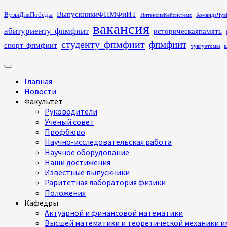
Перейти
ВыпускникиФПМФиИТ
ВузыДляПобеды
ИнтенсивКейсистемс
КомандаЧув
к
вакансия
абитуриенту_фпмфиит
историческаяпамять
содержимому
студенту_фпмфиит
фпмфиит
спорт_фпмфиит
чувгуэтомы
ш
Основное
меню
Главная
Новости
Факультет
Руководители
Ученый совет
Профбюро
Научно-исследовательская работа
Научное оборудование
Наши достижения
Известные выпускники
Раритетная лаборатория физики
Положения
Кафедры
Актуарной и финансовой математики
Высшей математики и теоретической механики им