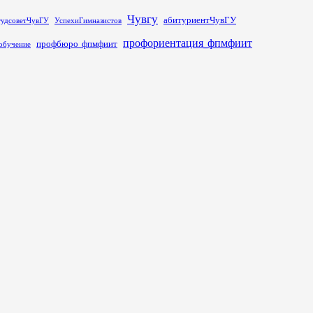
Чувгу
абитуриентЧувГУ
тудсоветЧувГУ
УспехиГимназистов
профориентация_фпмфиит
профбюро_фпмфиит
обучение