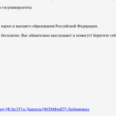
 госуниверситета
 науки и высшего образования Российской Федерации.
бесплатно. Вас обязательно выслушают и помогут! Берегите себ
 Диану (ФЭиЭТ) и Даниила (ФПМФиИТ) Любимовых