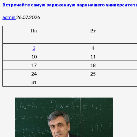
Встречайте самую заряженную пару нашего университет
admin
26.07.2026
Пн
Вт
3
4
10
11
17
18
24
25
31