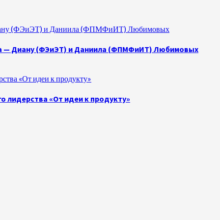
 Диану (ФЭиЭТ) и Даниила (ФПМФиИТ) Любимовых
а — Диану (ФЭиЭТ) и Даниила (ФПМФиИТ) Любимовых
ства «От идеи к продукту»
о лидерства «От идеи к продукту»