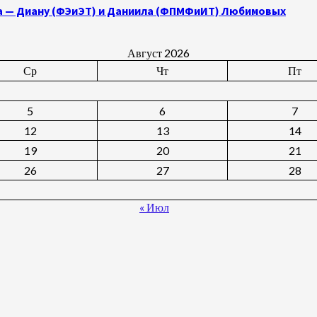
а — Диану (ФЭиЭТ) и Даниила (ФПМФиИТ) Любимовых
Август 2026
Ср
Чт
Пт
5
6
7
12
13
14
19
20
21
26
27
28
« Июл