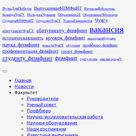
Перейти
ВыпускникиФПМФиИТ
ВузыДляПобеды
ИнтенсивКейсистемс
к
КомандаЧувГУ
МолодежьЧувашии
Образование21
ОбразованиеЧебоксары
содержимому
Чувгу
СтудентыФПМФиИТ
СтудсоветЧувГУ
УспехиГимназистов
вакансия
абитуриенту_фпмфиит
абитуриентЧувГУ
кружок_фпмфиит
историческаяпамять
мысоздаембудущее
наука_фпмфиит
профбюро_фпмфиит
новостиЧувГУ
обучение
профориентация_фпмфиит
спорт_фпмфиит
студенту_фпмфиит
фпмфиит
чувгуэтомы
школыгородаЧ
Основное
меню
Главная
Новости
Факультет
Руководители
Ученый совет
Профбюро
Научно-исследовательская работа
Научное оборудование
Наши достижения
Известные выпускники