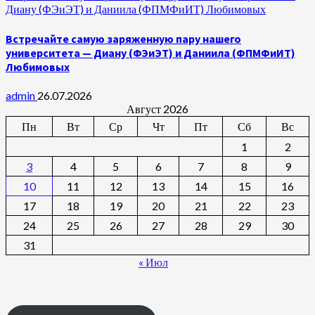
Диану (ФЭиЭТ) и Даниила (ФПМФиИТ) Любимовых
Встречайте самую заряженную пару нашего
университета — Диану (ФЭиЭТ) и Даниила (ФПМФиИТ)
Любимовых
admin
26.07.2026
Август 2026
Пн
Вт
Ср
Чт
Пт
Сб
Вс
1
2
3
4
5
6
7
8
9
10
11
12
13
14
15
16
17
18
19
20
21
22
23
24
25
26
27
28
29
30
31
« Июл