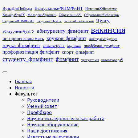
Перейти
ВыпускникиФПМФиИТ
ВузыДляПобеды
ИнтенсивКейсистемс
к
КомандаЧувГУ
МолодежьЧувашии
Образование21
ОбразованиеЧебоксары
содержимому
Чувгу
СтудентыФПМФиИТ
СтудсоветЧувГУ
УспехиГимназистов
вакансия
абитуриенту_фпмфиит
абитуриентЧувГУ
кружок_фпмфиит
историческаяпамять
мысоздаембудущее
наука_фпмфиит
профбюро_фпмфиит
новостиЧувГУ
обучение
профориентация_фпмфиит
спорт_фпмфиит
студенту_фпмфиит
фпмфиит
чувгуэтомы
школыгородаЧ
Основное
меню
Главная
Новости
Факультет
Руководители
Ученый совет
Профбюро
Научно-исследовательская работа
Научное оборудование
Наши достижения
Известные выпускники