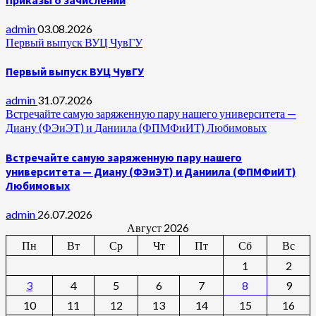
admin
03.08.2026
Первый выпуск ВУЦ ЧувГУ
Первый выпуск ВУЦ ЧувГУ
admin
31.07.2026
Встречайте самую заряженную пару нашего университета —
Диану (ФЭиЭТ) и Даниила (ФПМФиИТ) Любимовых
Встречайте самую заряженную пару нашего
университета — Диану (ФЭиЭТ) и Даниила (ФПМФиИТ)
Любимовых
admin
26.07.2026
Август 2026
Пн
Вт
Ср
Чт
Пт
Сб
Вс
1
2
3
4
5
6
7
8
9
10
11
12
13
14
15
16