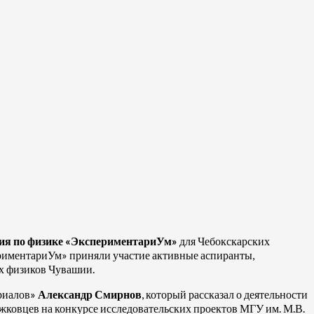
ия по физике «ЭкспериментариУм»
для Чебокскарских
ериментариУм» приняли участие активные аспиранты,
х физиков Чувашии.
риалов»
Александр Смирнов
, который рассказал о деятельности
ковцев на конкурсе исследовательских проектов МГУ им. М.В.