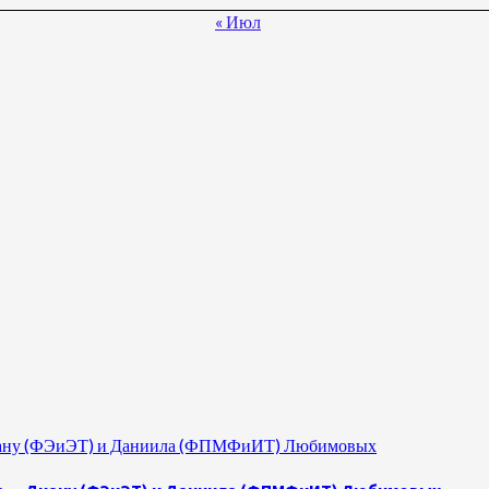
« Июл
 Диану (ФЭиЭТ) и Даниила (ФПМФиИТ) Любимовых