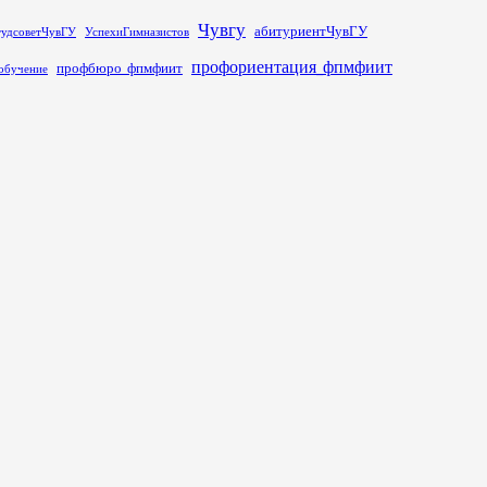
Чувгу
абитуриентЧувГУ
тудсоветЧувГУ
УспехиГимназистов
профориентация_фпмфиит
профбюро_фпмфиит
обучение