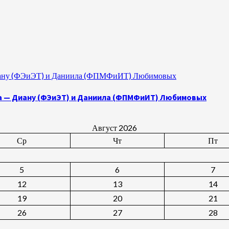
 Диану (ФЭиЭТ) и Даниила (ФПМФиИТ) Любимовых
а — Диану (ФЭиЭТ) и Даниила (ФПМФиИТ) Любимовых
Август 2026
Ср
Чт
Пт
5
6
7
12
13
14
19
20
21
26
27
28