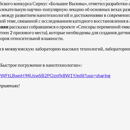
йского конкурса Сириус «Большие Вызовы», отметил разработки 
лекательную научно-популярную лекцию об основных вехах разв
ь между развитием нанотехнологий и достижениями в современно
ой теме, связанной с исследованием катодного восстановления 
анян
рассказал собравшимся о проекте «Сенсоры переменной ем
оен 2 призового места), которые необходимы для создания датчи
соров относительной влажности.
я в межвузовскую лабораторию высоких технологий, лаборатории 
«Быстрое погружение в нанотехнологии»:
svYvWFtLBwnH94UswSB2PQznfk8W1Y/edit?usp=sharing
приятиях!