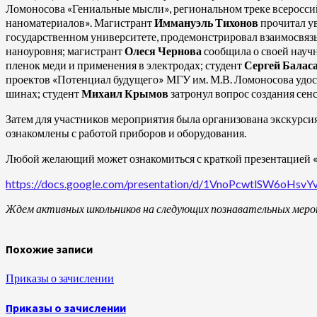
Ломоносова «Гениальные мысли», региональном треке всеросси
наноматериалов». Магистрант
Иммануэль Тихонов
прочитал ув
государственном университете, продемонстрировал взаимосвяз
наноуровня; магистрант
Олеся Чернова
сообщила о своей научн
пленок меди и применения в электродах; студент
Сергей Балас
проектов «Потенциал будущего» МГУ им. М.В. Ломоносова удост
шинах; студент
Михаил Крымов
затронул вопрос создания сен
Затем для участников мероприятия была организована экскурси
ознакомлены с работой приборов и оборудования.
Любой желающий может ознакомиться с краткой презентацией 
https://docs.google.com/presentation/d/1VnoPcwtlSW6oH
Ждем активных школьников на следующих познавательных меро
Похожие записи
Приказы о зачислении
Приказы о зачислении