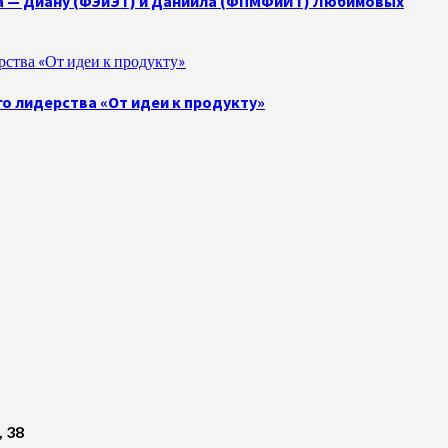
а — Диану (ФЭиЭТ) и Даниила (ФПМФиИТ) Любимовых
ства «От идеи к продукту»
о лидерства «От идеи к продукту»
, 38