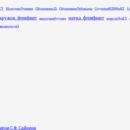
ГУ
МолодежьЧувашии
Образование21
ОбразованиеЧебоксары
СтудентыФПМФиИТ
С
наука_фпмфиит
кружок_фпмфиит
мысоздаембудущее
новостиЧувГУ
колыгородаЧ
ени С.Ф. Сайкина