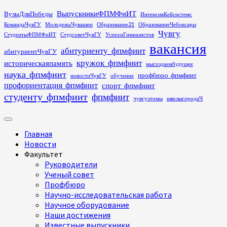
Перейти
ВыпускникиФПМФиИТ
ВузыДляПобеды
ИнтенсивКейсистемс
к
КомандаЧувГУ
МолодежьЧувашии
Образование21
ОбразованиеЧебоксары
содержимому
Чувгу
СтудентыФПМФиИТ
СтудсоветЧувГУ
УспехиГимназистов
вакансия
абитуриенту_фпмфиит
абитуриентЧувГУ
кружок_фпмфиит
историческаяпамять
мысоздаембудущее
наука_фпмфиит
профбюро_фпмфиит
новостиЧувГУ
обучение
профориентация_фпмфиит
спорт_фпмфиит
студенту_фпмфиит
фпмфиит
чувгуэтомы
школыгородаЧ
Основное
меню
Главная
Новости
Факультет
Руководители
Ученый совет
Профбюро
Научно-исследовательская работа
Научное оборудование
Наши достижения
Известные выпускники